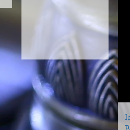
Daisy Raisi
I
B