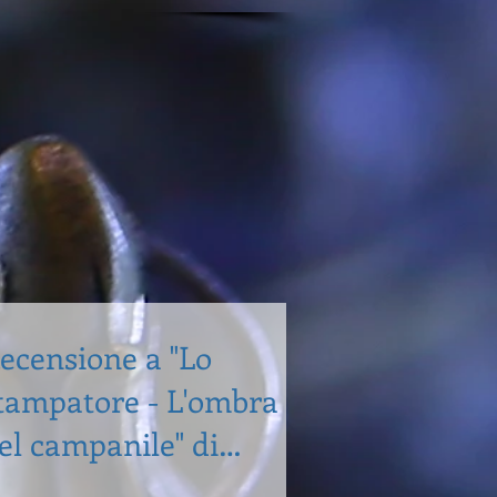
ecensione a "Lo
tampatore - L'ombra
el campanile" di
tefano Vignaroli