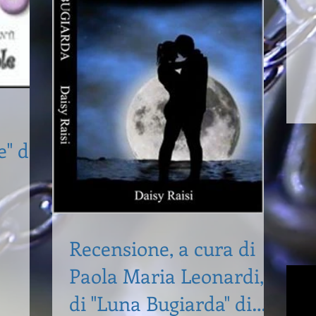
e" di
Recensione, a cura di
Paola Maria Leonardi,
di "Luna Bugiarda" di