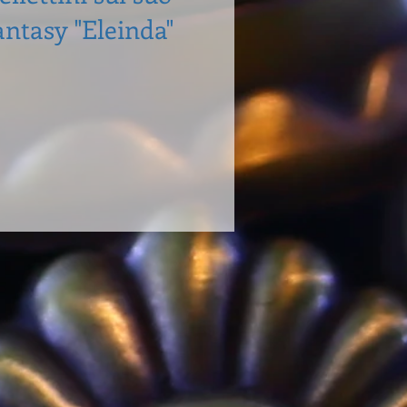
antasy "Eleinda"