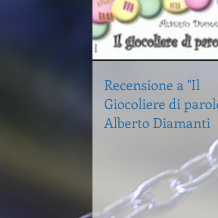
Recensione a "Il
Giocoliere di parol
Alberto Diamanti