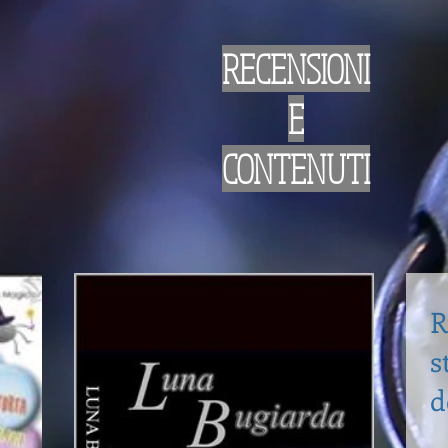
RECENSIONI
E
CONTENUTI
R
s
d
S