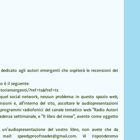
edicato agli autori emergenti che ospiterà le recensioni dei 
o è il seguente:  
toriemergenti/?ref=ts&fref=ts 
 quel social network, nessun problema: in questo spazio web, 
ioni e, all'interno del sito, ascoltare le audiopresentazioni 
 programmi radiofonici del canale tematico web "Radio Autori 
 cadenza settimanale, e "Il libro del mese", avente come oggetto 
 un'audiopresentazione del vostro libro, non avete che da 
 mail: speedyproofreader@gmail.com. Vi risponderemo 