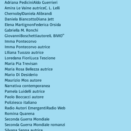
Adriana Pedicini
Aldo Guerrieri
Amira Le Vaine autrice
C. L. Lelli
Chernobyl
Daniela Alibrandi
Daniela Biancotto
Diana Jett
Elena Martignon
Federica Orsida
Gabriella M. Ronchi
GiovanniBoschettiautore
IL BIVIO"
Imma Pontecorvo
Imma Pontecorvo autrice
LIliana Tuozzo autrice
Loredana Fiori
Luca Tescione
Maria Pia Trevisan
Maria Rosa Bellezza autrice
Mario Di Desiderio
Maurizio Mos autore
Narrativa contemporanea
Pamela Luidelli autrice
Paolo Boccacci autore
Poliziesco italiano
Radio Autori Emergenti
Radio Web
Romina Quarena
Seconda Guerra Mondiale
Seconda Guerra Mondiale romanzi
Silvana Sanna autrice