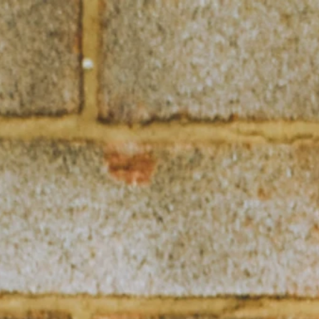
LA LAMPADA DI ALADINO
EDITING E SERVIZI EDITORIALI
BLOG PER AUTORI
COSA OFFRO
RADIO AUTO
CORREZIONE DI BOZZE/EDITING/MENTORING