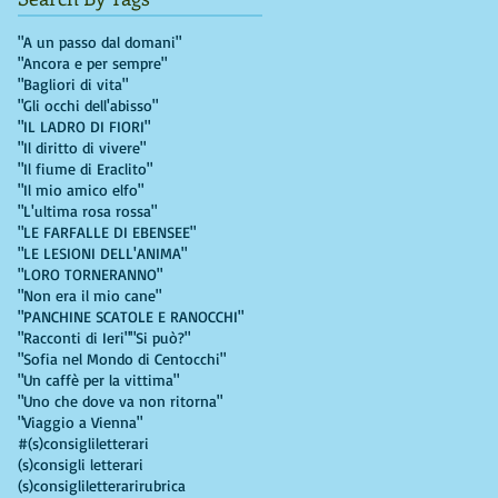
"A un passo dal domani"
"Ancora e per sempre"
"Bagliori di vita"
"Gli occhi dell'abisso"
"IL LADRO DI FIORI"
"Il diritto di vivere"
"Il fiume di Eraclito"
"Il mio amico elfo"
"L'ultima rosa rossa"
"LE FARFALLE DI EBENSEE"
"LE LESIONI DELL'ANIMA"
"LORO TORNERANNO"
"Non era il mio cane"
"PANCHINE SCATOLE E RANOCCHI"
"Racconti di Ieri"
"Si può?"
"Sofia nel Mondo di Centocchi"
"Un caffè per la vittima"
"Uno che dove va non ritorna"
"Viaggio a Vienna"
#(s)consigliletterari
(s)consigli letterari
(s)consigliletterarirubrica