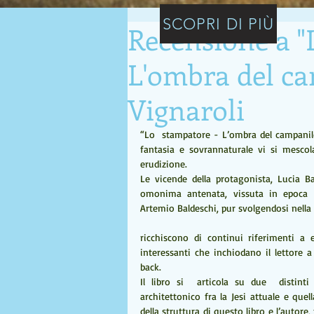
SCOPRI DI PIÙ
Recensione a "
L'ombra del ca
Vignaroli
“Lo  stampatore - L’ombra del campanile”
fantasia e sovrannaturale vi si mescol
erudizione. 
Le vicende della protagonista, Lucia Bal
omonima antenata, vissuta in epoca ri
Artemio Baldeschi, pur svolgendosi nella 
ricchiscono di continui riferimenti a ev
interessanti che inchiodano il lettore a
back.  
Il libro si  articola su due  distinti
architettonico fra la Jesi attuale e quel
della struttura di questo libro e l’autore,