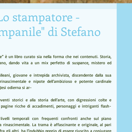
Lo stampatore -
mpanile" di Stefano
 è un libro curato sia nella forma che nei contenuti. Storia, 
ano, dando vita a un mix perfetto di suspance, mistero ed 
leani, giovane e intrepida archivista, discendente dalla sua 
nascimentale e nipote dell’ambizioso e potente cardinale 
Jesi odierna si ar-
enti storici e alla storia dell’arte, con digressioni colte e 
 pagine ricche di accadimenti, personaggi e intriganti flash-
 livelli temporali con frequenti confronti anche sul piano 
la rinascimentale. La trama è affascinante e originale, al pari 
 fra gli altri, ha l’indubbio pregio di essere riuscito a coniugare 