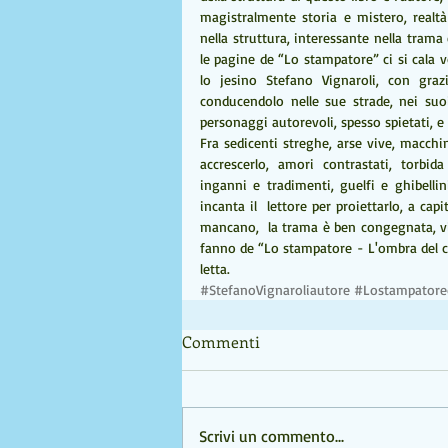
magistralmente storia e mistero, real
nella struttura, interessante nella trama
le pagine de “Lo stampatore” ci si cala vo
lo jesino Stefano Vignaroli, con graz
conducendolo nelle sue strade, nei suoi v
personaggi autorevoli, spesso spietati, e 
Fra sedicenti streghe, arse vive, macchin
accrescerlo, amori contrastati, torbid
inganni e tradimenti, guelfi e ghibellin
incanta il  lettore per proiettarlo, a capi
mancano,  la trama è ben congegnata, vi s
fanno de “Lo stampatore - L'ombra del c
letta.
#StefanoVignaroliautore
#Lostampatored
Commenti
Scrivi un commento...