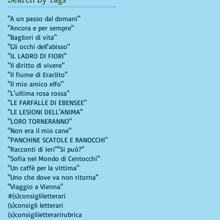
"A un passo dal domani"
"Ancora e per sempre"
"Bagliori di vita"
"Gli occhi dell'abisso"
"IL LADRO DI FIORI"
"Il diritto di vivere"
"Il fiume di Eraclito"
"Il mio amico elfo"
"L'ultima rosa rossa"
"LE FARFALLE DI EBENSEE"
"LE LESIONI DELL'ANIMA"
"LORO TORNERANNO"
"Non era il mio cane"
"PANCHINE SCATOLE E RANOCCHI"
"Racconti di Ieri"
"Si può?"
"Sofia nel Mondo di Centocchi"
"Un caffè per la vittima"
"Uno che dove va non ritorna"
"Viaggio a Vienna"
#(s)consigliletterari
(s)consigli letterari
(s)consigliletterarirubrica