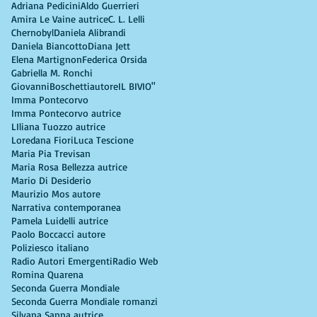
Adriana Pedicini
Aldo Guerrieri
Amira Le Vaine autrice
C. L. Lelli
Chernobyl
Daniela Alibrandi
Daniela Biancotto
Diana Jett
Elena Martignon
Federica Orsida
Gabriella M. Ronchi
GiovanniBoschettiautore
IL BIVIO"
Imma Pontecorvo
Imma Pontecorvo autrice
LIliana Tuozzo autrice
Loredana Fiori
Luca Tescione
Maria Pia Trevisan
Maria Rosa Bellezza autrice
Mario Di Desiderio
Maurizio Mos autore
Narrativa contemporanea
Pamela Luidelli autrice
Paolo Boccacci autore
Poliziesco italiano
Radio Autori Emergenti
Radio Web
Romina Quarena
Seconda Guerra Mondiale
Seconda Guerra Mondiale romanzi
Silvana Sanna autrice