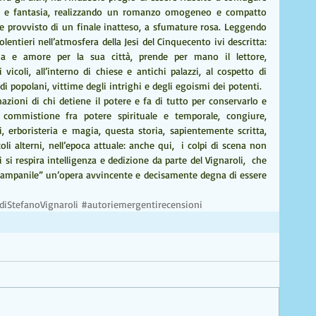
tà e fantasia, realizzando un romanzo omogeneo e compatto 
 e provvisto di un finale inatteso, a sfumature rosa. Leggendo 
lentieri nell’atmosfera della Jesi del Cinquecento ivi descritta: 
ia e amore per la sua città, prende per mano il lettore, 
icoli, all’interno di chiese e antichi palazzi, al cospetto di 
di popolani, vittime degli intrighi e degli egoismi dei potenti. 
azioni di chi detiene il potere e fa di tutto per conservarlo e 
a commistione fra potere spirituale e temporale, congiure, 
i, erboristeria e magia, questa storia, sapientemente scritta, 
toli alterni, nell’epoca attuale: anche qui,  i colpi di scena non 
i respira intelligenza e dedizione da parte del Vignaroli,  che 
ampanile” un’opera avvincente e decisamente degna di essere 
iStefanoVignaroli
#autoriemergentirecensioni