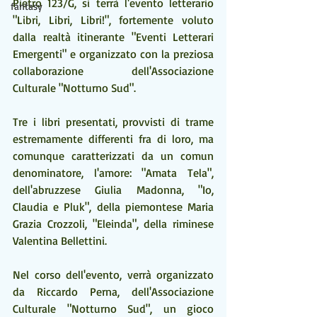
Pietro 123/G, si terrà l'evento letterario 
fantasy
"Libri, Libri, Libri!", fortemente voluto 
dalla realtà itinerante "Eventi Letterari 
Emergenti" e organizzato con la preziosa 
collaborazione dell'Associazione 
Culturale "Notturno Sud".
Tre i libri presentati, provvisti di trame 
estremamente differenti fra di loro, ma 
comunque caratterizzati da un comun 
denominatore, l'amore: "Amata Tela", 
dell'abruzzese Giulia Madonna, "Io, 
Claudia e Pluk", della piemontese Maria 
Grazia Crozzoli, "Eleinda", della riminese 
Valentina Bellettini.
Nel corso dell'evento, verrà organizzato 
da Riccardo Perna, dell'Associazione 
Culturale "Notturno Sud", un gioco 