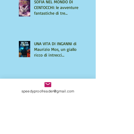
SOFIA NEL MONDO DI
CENTOCCHI: le avventure
fantastiche di tre
adolescenti alla scoperta di
sé
UNA VITA DI INGANNI di
Maurizio Mos, un giallo
ricco di intrecci
sorprendenti
Come strutturare il tuo
primo libro: richiedi una
speedyproofreader@gmail.com
consulenza personalizzata
Come capire se il tuo
manoscritto ha bisogno di
un editing professionale.