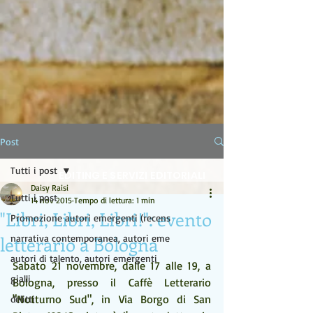
LA LAMPADA DI ALADINO
Post
Tutti i post
EDITING E SERVIZI EDITORIALI
Daisy Raisi
Tutti i post
14 nov 2015
Tempo di lettura: 1 min
"Libri, Libri, Libri!": evento
Promozione autori emergenti (recens
letterario a Bologna
narrativa contemporanea, autori eme
autori di talento, autori emergenti
Sabato 21 novembre, dalle 17 alle 19, a 
gialli
Bologna, presso il Caffè Letterario 
"Notturno Sud", in Via Borgo di San 
delitti