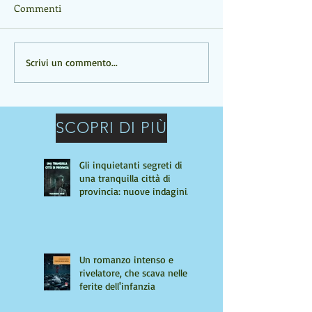
Commenti
Un romanzo intenso e
UN ROMANZO C
Scrivi un commento...
rivelatore, che scava nelle
PROFONDO
ferite dell'infanzia
SCOPRI DI PIÙ
Gli inquietanti segreti di
una tranquilla città di
provincia: nuove indagini
per Giulio Tiburzi
Un romanzo intenso e
rivelatore, che scava nelle
ferite dell'infanzia