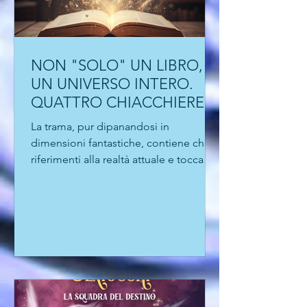
NON "SOLO" UN LIBRO,
UN UNIVERSO INTERO.
QUATTRO CHIACCHIERE
CON AMIRA LE VAINE
La trama, pur dipanandosi in
dimensioni fantastiche, contiene chiari
riferimenti alla realtà attuale e tocca
temi spinosi: l'accettazione del proprio
corpo, l'esigenza di essere sempre
connessi, la dipendenza dai social, le
fobie.