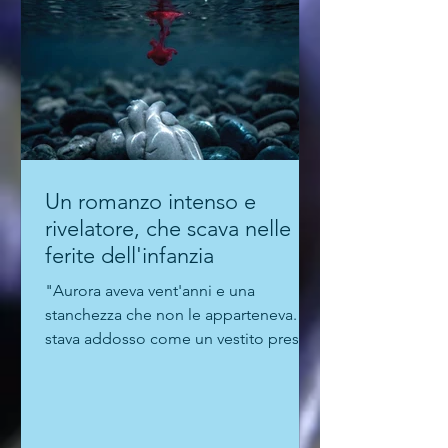
loro affari. Non sempre leciti". La
prosa di Mos è molto attenta alle
ambientazioni e agli stati d'anim
Un romanzo intenso e
rivelatore, che scava nelle
ferite dell'infanzia
"Aurora aveva vent'anni e una
stanchezza che non le apparteneva. Le
stava addosso come un vestito preso
in prestito e mai restituito": è con
queste parole che Alessandro De