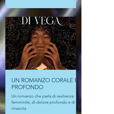
Mattia fissa nella mente del lettore
l'immagine della protagonista del suo
romanzo d'esordio, I sassi non sanno
nuotare, appena pubblicato da Bré
Edizioni. Una storia ad alto voltaggio
emotivo "che scava nelle ferite
dell'infanzia". Che l'autore conduca
laboratori di scrittura emotiva per
adulti con disabi
UN ROMANZO CORALE E
PROFONDO
Un romanzo che parla di resilienza
femminile, di dolore profondo e di