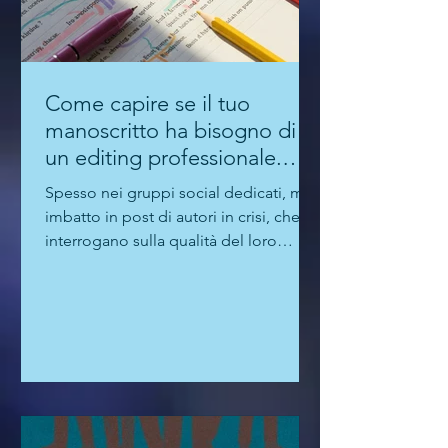
Come capire se il tuo
manoscritto ha bisogno di
un editing professionale.
Guida per autori "seri"
Spesso nei gruppi social dedicati, mi
imbatto in post di autori in crisi, che si
interrogano sulla qualità del loro
manoscritto. Perché?...