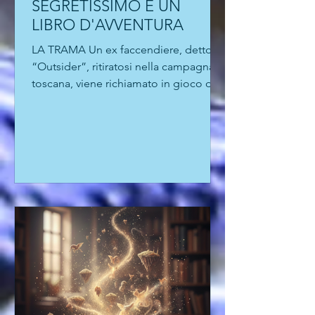
UN INCROCIO FRA UN
SEGRETISSIMO E UN
LIBRO D'AVVENTURA
LA TRAMA Un ex faccendiere, detto
“Outsider”, ritiratosi nella campagna
toscana, viene richiamato in gioco da
un vecchio amico dei Servizi. Una
missione semplice, solo un passaggio
di documenti. Ma quei fascicoli
contengono il “dossier Granzig”,
prove dei crimini commessi nei Balcani
e strumento di ricatto nelle mani
sbagliate. Outsider si ritrova in una
spirale di complotti, inseguimenti e
tradimenti, tra killer ustascia, agenti
sloveni, russi, serbi e giornalisti
doppiogioc