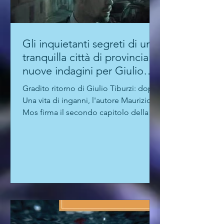
Gli inquietanti segreti di una
tranquilla città di provincia:
nuove indagini per Giulio
Tiburzi
Gradito ritorno di Giulio Tiburzi: dopo
Una vita di inganni, l'autore Maurizio
Mos firma il secondo capitolo della
serie dedicata alle indagini del vice
questore allergico a gerarchie e
compromessi, ambientandola in un
luogo di fantasia della Bassa Padana,
in "una piccola città di provincia dove
non succede niente, ma sottotraccia,
negli angoli bui, tutti cercano di farsi i