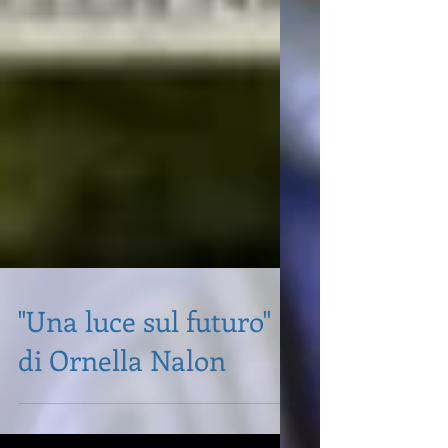
"Una luce sul futuro"
di Ornella Nalon