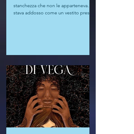
rivelatore, che scava nelle
ferite dell'infanzia
"Aurora aveva vent'anni e una
stanchezza che non le apparteneva. Le
stava addosso come un vestito preso
in prestito e mai restituito": è con
queste parole che Alessandro De
Mattia fissa nella mente del lettore
l'immagine della protagonista del suo
romanzo d'esordio, I sassi non sanno
nuotare, appena pubblicato da Bré
Edizioni. Una storia ad alto voltaggio
emotivo "che scava nelle ferite
dell'infanzia". Che l'autore conduca
laboratori di scrittura emotiva per
adulti con disabi