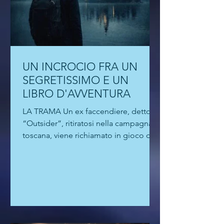
UN INCROCIO FRA UN
SEGRETISSIMO E UN
LIBRO D'AVVENTURA
LA TRAMA Un ex faccendiere, detto
“Outsider”, ritiratosi nella campagna
toscana, viene richiamato in gioco da
un vecchio amico dei Servizi. Una
missione semplice, solo un passaggio
di documenti. Ma quei fascicoli
contengono il “dossier Granzig”,