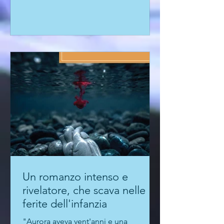
Mos firma il secondo capitolo della
serie dedicata alle indagini del vice
questore allergico a gerarchie e
compromessi, ambientandola in un
luogo di fantasia della Bassa Padana,
in "una piccola città di provincia dove
non succede niente, ma sottotraccia,
negli angoli bui, tutti cercano di farsi i
loro affari. Non sempre leciti". La
prosa di Mos è molto attenta alle
ambientazioni e agli stati d'anim
Un romanzo intenso e