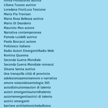
Imma Pontecorvo autrice
LIliana Tuozzo autrice
Loredana Fiori
Luca Tescione
Maria Pia Trevisan
Maria Rosa Bellezza autrice
Mario Di Desiderio
Maurizio Mos autore
Narrativa contemporanea
Pamela Luidelli autrice
Paolo Boccacci autore
Poliziesco italiano
Radio Autori Emergenti
Radio Web
Romina Quarena
Seconda Guerra Mondiale
Seconda Guerra Mondiale romanzi
Silvana Sanna autrice
Una tranquilla città di provincia
adolescenza
amore
amore e narrativa
amore ostacolato
antologia 365
autodistruzione
autori di talento
autori emergenti
autoriditalento
autoriemergenti
autrici di talento
autrici emergenti
barriere architettoniche
bullismo