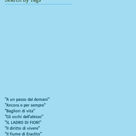
"A un passo dal domani"
"Ancora e per sempre"
"Bagliori di vita"
"Gli occhi dell'abisso"
"IL LADRO DI FIORI"
"Il diritto di vivere"
"Il fiume di Eraclito"