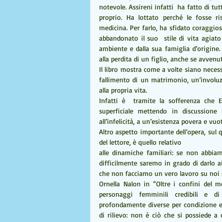
notevole. Assireni infatti  ha fatto di tut
proprio. Ha lottato perché le fosse ri
medicina. Per farlo, ha sfidato coraggio
abbandonato il suo  stile di vita agiato 
ambiente e dalla sua famiglia d’origine.
alla perdita di un figlio, anche se avvenu
Il libro mostra come a volte siano necessa
fallimento di un matrimonio, un’involuzi
alla propria vita. 
Infatti è  tramite la sofferenza che 
superficiale mettendo in discussione
all’infelicità, a un’esistenza povera e vuo
Altro aspetto importante dell’opera, sul q
del lettore, è quello relativo 
alle dinamiche familiari: se non abbiamo
difficilmente saremo in grado di darlo ai
che non facciamo un vero lavoro su noi s
Ornella Nalon in “Oltre i confini del m
personaggi femminili credibili e d
profondamente diverse per condizione ec
di rilievo: non è ciò che si possiede a 