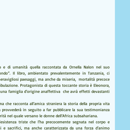
o e di umanità quella raccontata da Ornella Nalon nel suo 
do”. Il libro, ambientato prevalentemente in Tanzania, ci 
meravigliosi paesaggi, ma anche da miseria,  mortalità precoce 
bulazione. Protagonista di questa toccante storia è Eleonora,  
 una famiglia d’origine anaffettiva  che avrà effetti devastanti  
ena che racconta all’amica straniera la storia della propria vita 
 provvederà in seguito a far pubblicare la sua testimonianza 
rità nel quale versano le donne dell’Africa subsahariana.
esistenza triste che l’ha precocemente segnata nel corpo e 
si e sacrifici, ma anche caratterizzata da una forza d’animo 