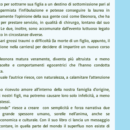
to per sottrarre sua figlia a un destino di sottomissione pari al 
sparmiata l’infibulazione e potesse conseguire la laurea in 
samente l’opinione della sua gente così come Eleonora, che ha 
per prestare servizio, in qualità di chirurgo, lontano dal suo 
 Le due, inoltre, sono accomunate dall’evento luttuoso legato 
to in circostanze diverse.
ri grossi traumi o difficoltà (la morte di un figlio, appunto, il 
one nella carriera) per decidere di impartire un nuovo corso 
Eleonora matura veramente, diventa più altruista  e meno 
 scelte e comportamenti egocentrici che l’hanno condotta 
ta.
uale l’autrice riesce, con naturalezza, a calamitare l’attenzione 
 ricevuto amore all’interno della nostra famiglia d’origine, 
 nostri figli, ma potremo causare loro solo infelicità, a meno 
tessi.
ondo” riesce a creare  con semplicità e forza narrativa due 
i grande spessore umano, sorelle nell’anima, anche se 
onomica e culturale. Con il suo libro ci lancia un messaggio 
contare, in quella parte del mondo il superfluo non esiste di 