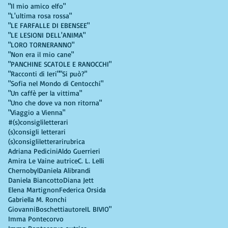
"Il mio amico elfo"
"L'ultima rosa rossa"
"LE FARFALLE DI EBENSEE"
"LE LESIONI DELL'ANIMA"
"LORO TORNERANNO"
"Non era il mio cane"
"PANCHINE SCATOLE E RANOCCHI"
"Racconti di Ieri"
"Si può?"
"Sofia nel Mondo di Centocchi"
"Un caffè per la vittima"
"Uno che dove va non ritorna"
"Viaggio a Vienna"
#(s)consigliletterari
(s)consigli letterari
(s)consigliletterarirubrica
Adriana Pedicini
Aldo Guerrieri
Amira Le Vaine autrice
C. L. Lelli
Chernobyl
Daniela Alibrandi
Daniela Biancotto
Diana Jett
Elena Martignon
Federica Orsida
Gabriella M. Ronchi
GiovanniBoschettiautore
IL BIVIO"
Imma Pontecorvo