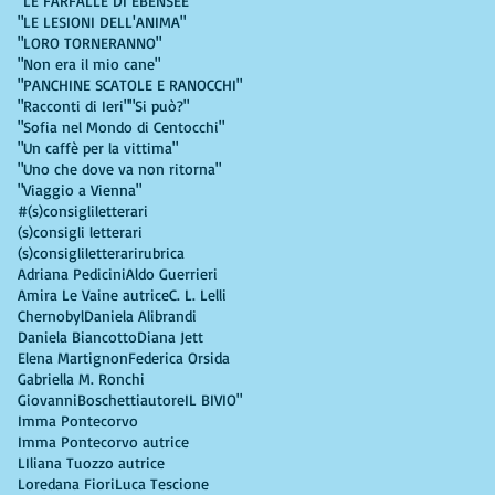
"LE FARFALLE DI EBENSEE"
"LE LESIONI DELL'ANIMA"
"LORO TORNERANNO"
"Non era il mio cane"
"PANCHINE SCATOLE E RANOCCHI"
"Racconti di Ieri"
"Si può?"
"Sofia nel Mondo di Centocchi"
"Un caffè per la vittima"
"Uno che dove va non ritorna"
"Viaggio a Vienna"
#(s)consigliletterari
(s)consigli letterari
(s)consigliletterarirubrica
Adriana Pedicini
Aldo Guerrieri
Amira Le Vaine autrice
C. L. Lelli
Chernobyl
Daniela Alibrandi
Daniela Biancotto
Diana Jett
Elena Martignon
Federica Orsida
Gabriella M. Ronchi
GiovanniBoschettiautore
IL BIVIO"
Imma Pontecorvo
Imma Pontecorvo autrice
LIliana Tuozzo autrice
Loredana Fiori
Luca Tescione