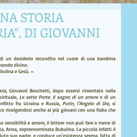
UNA STORIA
A", DI GIOVANNI
 di un desiderio recondito nel cuore di una bambina 
 mondo divino.
ubulina e Gesù.
 »
ria, 
Giovanni Boschetti, dopo essersi cimentato nella 
irituale, 
Le sette Porte. Il sogno di un amore
 e di un 
nflitto fra Ucraina e Russia, 
Putin, l’Angelo di Dio,
 si 
co rivolgendosi anche ai più giovani con una fiaba che 
o sensibilità e amore, il lettore non può fare a meno di 
a, Anna, soprannominata Bubulina. La piccola infatti è 
uto suo padre, e conduce un’esistenza serena, fatta di 