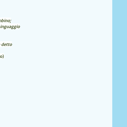
mbino;
Linguaggio
 detto
o)