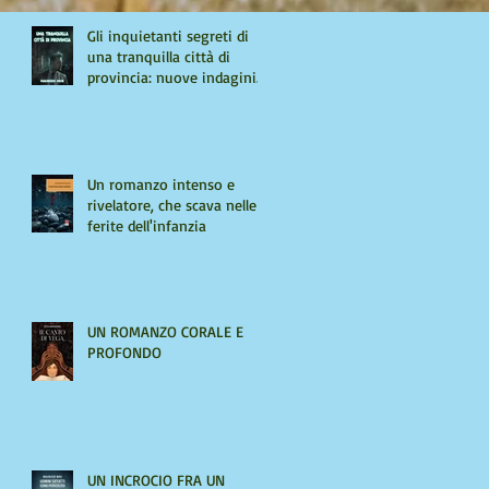
Gli inquietanti segreti di
una tranquilla città di
provincia: nuove indagini
per Giulio Tiburzi
Un romanzo intenso e
rivelatore, che scava nelle
ferite dell'infanzia
UN ROMANZO CORALE E
PROFONDO
UN INCROCIO FRA UN