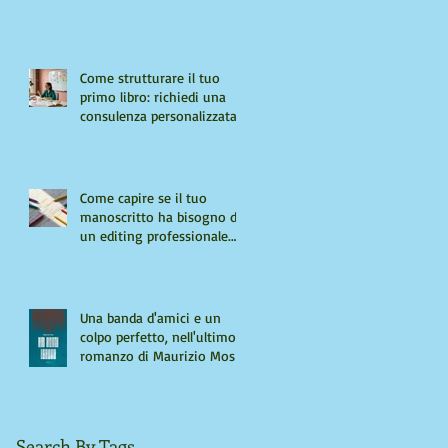
Come strutturare il tuo
primo libro: richiedi una
consulenza personalizzata
Come capire se il tuo
manoscritto ha bisogno di
un editing professionale.
Guida per autori "seri"
Una banda d'amici e un
colpo perfetto, nell'ultimo
romanzo di Maurizio Mos
Search By Tags