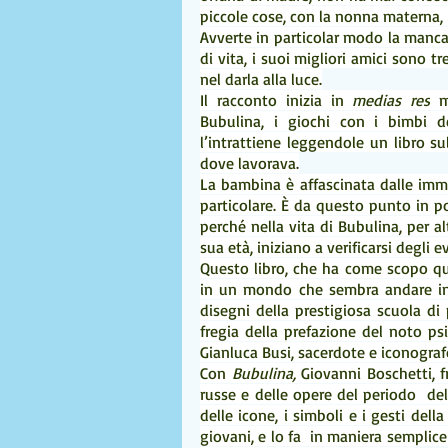
piccole cose, con la nonna materna, 
Avverte in particolar modo la mancan
di vita, i suoi migliori amici sono 
nel darla alla luce.
Il racconto inizia in 
medias res
 m
Bubulina, i giochi con i bimbi d
l’intrattiene leggendole un libro su
dove lavorava.
La bambina è affascinata dalle imma
particolare. È da questo punto in po
perché nella vita di Bubulina, per alt
sua età, iniziano a verificarsi degli e
Questo libro, che ha come scopo que
in un mondo che sembra andare in t
disegni della prestigiosa scuola di 
fregia della prefazione del noto ps
Gianluca Busi, sacerdote e iconograf
Con 
Bubulina, 
Giovanni Boschetti, fr
russe e delle opere del periodo  del
delle icone, i simboli e i gesti del
giovani, e lo fa  in maniera semplic