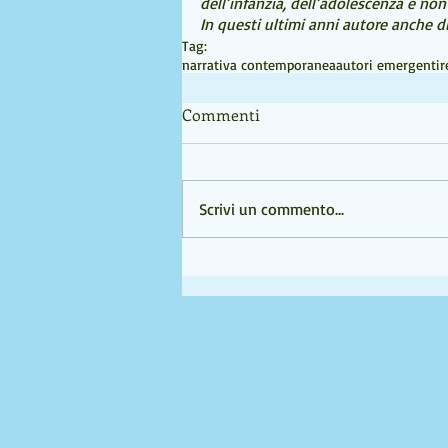
dell’infanzia, dell’adolescenza e non
In questi ultimi anni autore anche d
Tag:
narrativa contemporanea
autori emergenti
r
Commenti
Scrivi un commento...