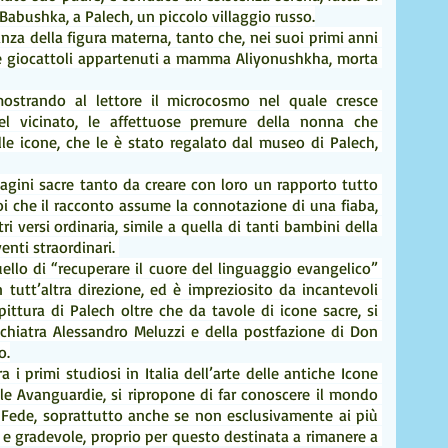
Babushka, a Palech, un piccolo villaggio russo.
za della figura materna, tanto che, nei suoi primi anni 
tre giocattoli appartenuti a mamma Aliyonushkha, morta 
ostrando al lettore il microcosmo nel quale cresce 
el vicinato, le affettuose premure della nonna che 
lle icone, che le è stato regalato dal museo di Palech, 
gini sacre tanto da creare con loro un rapporto tutto 
i che il racconto assume la connotazione di una fiaba, 
ri versi ordinaria, simile a quella di tanti bambini della 
venti straordinari. 
llo di “recuperare il cuore del linguaggio evangelico” 
utt’altra direzione, ed è impreziosito da incantevoli 
pittura di Palech oltre che da tavole di icone sacre, si 
ichiatra Alessandro Meluzzi e della postfazione di Don 
o.
a i primi studiosi in Italia dell’arte delle antiche Icone 
le Avanguardie, si ripropone di far conoscere il mondo 
la Fede, soprattutto anche se non esclusivamente ai più 
e e gradevole, proprio per questo destinata a rimanere a 