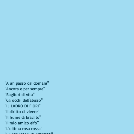
"A un passo dal domani"
"Ancora e per sempre"
"Bagliori di vita"
"Gli occhi dell'abisso"
"IL LADRO DI FIORI"
"Il diritto di vivere"
"Il fiume di Eraclito"
"Il mio amico elfo"
"L'ultima rosa rossa"