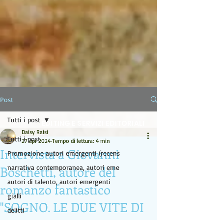
LA LAMPADA DI ALADINO
Post
Tutti i post
EDITING E SERVIZI EDITORIALI
Daisy Raisi
Tutti i post
27 apr 2024
Tempo di lettura: 4 min
Intervista a Giovanni
Promozione autori emergenti (recens
Boschetti, autore del
narrativa contemporanea, autori eme
autori di talento, autori emergenti
romanzo fantastico
gialli
"SOGNO. LE DUE VITE DI
delitti