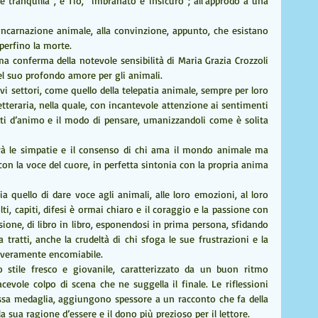
e tranquilla”, e Tio, “imbranato e insicuro”; all’approdo a una 
ncarnazione animale, alla convinzione, appunto, che esistano 
perfino la morte.
a conferma della notevole sensibilità di Maria Grazia Crozzoli 
el suo profondo amore per gli animali.
vi settori, come quello della telepatia animale, sempre per loro 
etteraria, nella quale, con incantevole attenzione ai sentimenti 
ti d’animo e il modo di pensare, umanizzandoli come è solita 
erà le simpatie e il consenso di chi ama il mondo animale ma 
on la voce del cuore, in perfetta sintonia con la propria anima 
ia quello di dare voce agli animali, alle loro emozioni, al loro 
i, capiti, difesi è ormai chiaro e il coraggio e la passione con 
sione, di libro in libro, esponendosi in prima persona, sfidando 
 tratti, anche la crudeltà di chi sfoga le sue frustrazioni e la 
 è veramente encomiabile.
 stile fresco e giovanile, caratterizzato da un buon ritmo 
acevole colpo di scena che ne suggella il finale. Le riflessioni 
tessa medaglia, aggiungono spessore a un racconto che fa della 
la sua ragione d’essere e il dono più prezioso per il lettore.