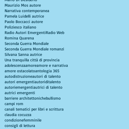
Maurizio Mos autore
Narrativa contemporanea
Pamela Luidelli autrice
Paolo Boccacci autore
Poliziesco italiano
Radio Autori Emergenti
Radio Web
Romina Quarena
Seconda Guerra Mondiale
Seconda Guerra Mondiale romanzi
Silvana Sanna autrice
Una tranquilla città di provincia
adolescenza
amore
amore e narrativa
amore ostacolato
antologia 365
autodistruzione
autori di talento
autori emergenti
autoriditalento
autoriemergenti
autrici di talento
autrici emergenti
barriere architettoniche
bullismo
campi rom
canali tematici per libri e scrittura
claudia cocuzza
condizionefemminile
consigli di lettura