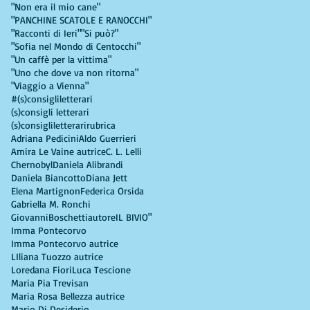
"Non era il mio cane"
"PANCHINE SCATOLE E RANOCCHI"
"Racconti di Ieri"
"Si può?"
"Sofia nel Mondo di Centocchi"
"Un caffè per la vittima"
"Uno che dove va non ritorna"
"Viaggio a Vienna"
#(s)consigliletterari
(s)consigli letterari
(s)consigliletterarirubrica
Adriana Pedicini
Aldo Guerrieri
Amira Le Vaine autrice
C. L. Lelli
Chernobyl
Daniela Alibrandi
Daniela Biancotto
Diana Jett
Elena Martignon
Federica Orsida
Gabriella M. Ronchi
GiovanniBoschettiautore
IL BIVIO"
Imma Pontecorvo
Imma Pontecorvo autrice
LIliana Tuozzo autrice
Loredana Fiori
Luca Tescione
Maria Pia Trevisan
Maria Rosa Bellezza autrice
Mario Di Desiderio