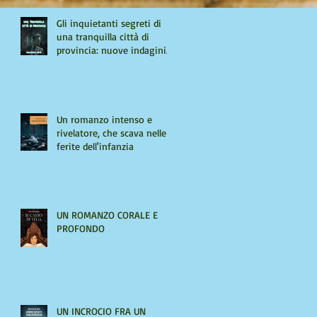
Gli inquietanti segreti di
una tranquilla città di
provincia: nuove indagini
per Giulio Tiburzi
Un romanzo intenso e
rivelatore, che scava nelle
ferite dell'infanzia
UN ROMANZO CORALE E
PROFONDO
UN INCROCIO FRA UN