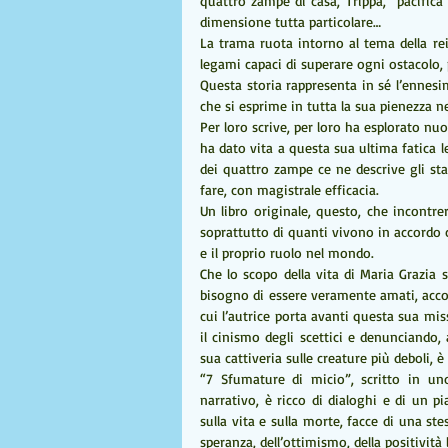
quattro zampe di casa, Trippa, “pacifica 
dimensione tutta particolare…
La trama ruota intorno al tema della rei
legami capaci di superare ogni ostacolo, 
Questa storia rappresenta in sé l’ennesim
che si esprime in tutta la sua pienezza n
Per loro scrive, per loro ha esplorato nuo
ha dato vita a questa sua ultima fatica l
dei quattro zampe ce ne descrive gli sta
fare, con magistrale efficacia.
Un libro originale, questo, che incontr
soprattutto di quanti vivono in accordo c
e il proprio ruolo nel mondo.
Che lo scopo della vita di Maria Grazia s
bisogno di essere veramente amati, accolt
cui l’autrice porta avanti questa sua mis
il cinismo degli scettici e denunciando, a
sua cattiveria sulle creature più deboli,
“7 Sfumature di micio”, scritto in uno
narrativo, è ricco di dialoghi e di un pi
sulla vita e sulla morte, facce di una s
speranza, dell’ottimismo, della positività 