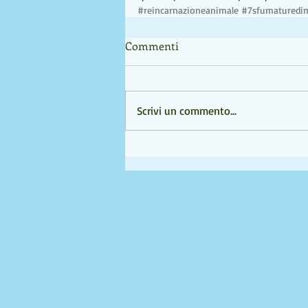
#reincarnazioneanimale
#7sfumaturedim
Commenti
Scrivi un commento...