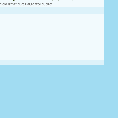
icio
#MariaGraziaCrozzoliautrice