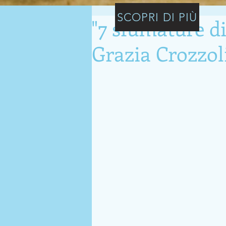
SCOPRI DI PIÙ
"7 sfumature di
Grazia Crozzol