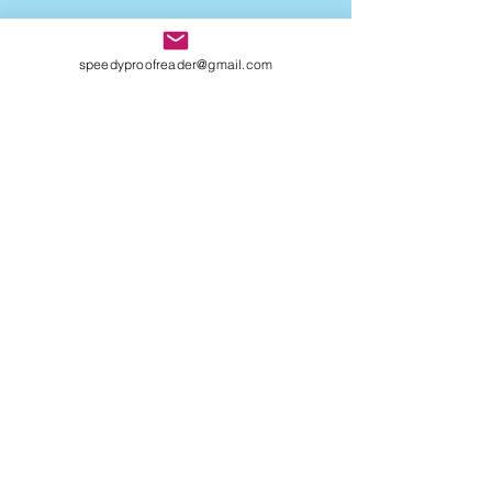
speedyproofreader@gmail.com
NON "SOLO" UN LIBRO, UN
UNIVERSO INTERO.
QUATTRO CHIACCHIERE CON
AMIRA LE VAINE
SOFIA NEL MONDO DI
CENTOCCHI: le avventure
fantastiche di tre
adolescenti alla scoperta di
sé
UNA VITA DI INGANNI di
Maurizio Mos, un giallo
ricco di intrecci
sorprendenti