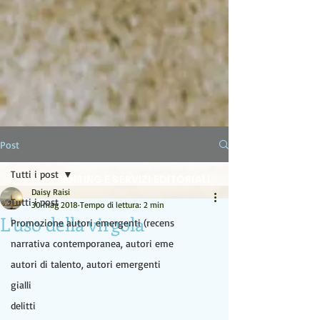
LA LAMPADA DI ALADINO
Post
Tutti i post
EDITING E SERVIZI EDITORIALI
Daisy Raisi
Tutti i post
30 mag 2018
Tempo di lettura: 2 min
L'uso della virgola
Promozione autori emergenti (recens
narrativa contemporanea, autori eme
autori di talento, autori emergenti
gialli
delitti