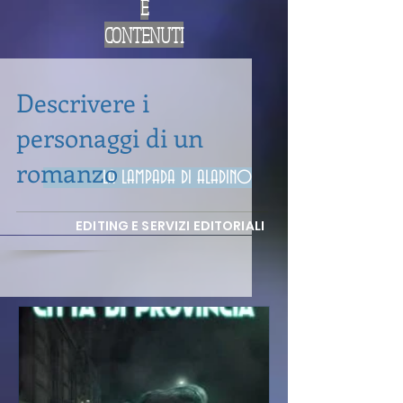
E
CONTENUTI
Descrivere i
personaggi di un
romanzo
LA LAMPADA DI ALADINO
EDITING E SERVIZI EDITORIALI