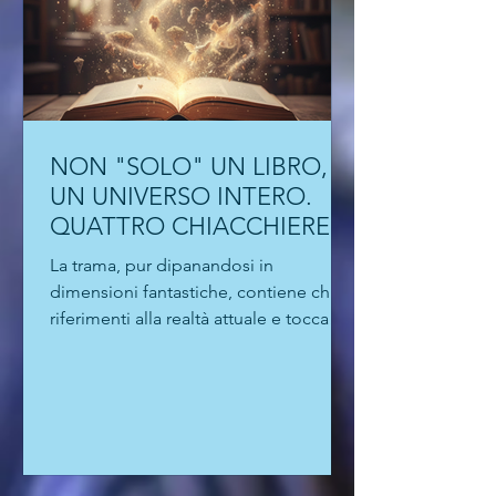
NON "SOLO" UN LIBRO,
UN UNIVERSO INTERO.
QUATTRO CHIACCHIERE
CON AMIRA LE VAINE
La trama, pur dipanandosi in
dimensioni fantastiche, contiene chiari
riferimenti alla realtà attuale e tocca
temi spinosi: l'accettazione del proprio
corpo, l'esigenza di essere sempre
connessi, la dipendenza dai social, le
fobie.