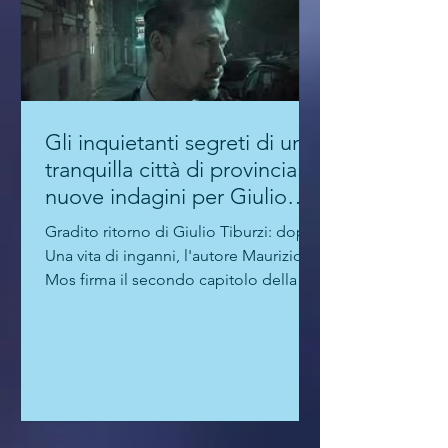
Gli inquietanti segreti di una
tranquilla città di provincia:
nuove indagini per Giulio
Tiburzi
Gradito ritorno di Giulio Tiburzi: dopo
Una vita di inganni, l'autore Maurizio
Mos firma il secondo capitolo della
serie dedicata alle indagini del vice
questore allergico a gerarchie e
compromessi, ambientandola in un
luogo di fantasia della Bassa Padana,
in "una piccola città di provincia dove
non succede niente, ma sottotraccia,
negli angoli bui, tutti cercano di farsi i