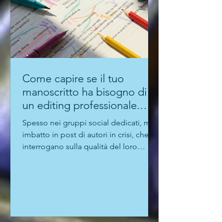
Come capire se il tuo
manoscritto ha bisogno di
un editing professionale.
Guida per autori "seri"
Spesso nei gruppi social dedicati, mi
imbatto in post di autori in crisi, che si
interrogano sulla qualità del loro
manoscritto. Perché?...