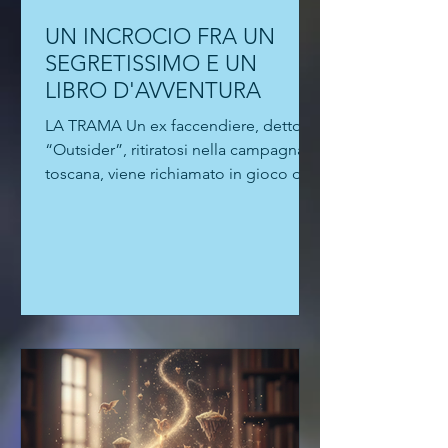
UN INCROCIO FRA UN
SEGRETISSIMO E UN
LIBRO D'AVVENTURA
LA TRAMA Un ex faccendiere, detto
“Outsider”, ritiratosi nella campagna
toscana, viene richiamato in gioco da
un vecchio amico dei Servizi. Una
missione semplice, solo un passaggio
di documenti. Ma quei fascicoli
contengono il “dossier Granzig”,
prove dei crimini commessi nei Balcani
e strumento di ricatto nelle mani
sbagliate. Outsider si ritrova in una
spirale di complotti, inseguimenti e
tradimenti, tra killer ustascia, agenti
sloveni, russi, serbi e giornalisti
doppiogioc