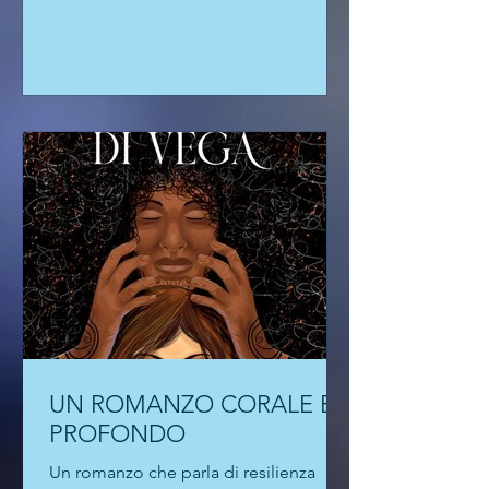
Mattia fissa nella mente del lettore
l'immagine della protagonista del suo
romanzo d'esordio, I sassi non sanno
nuotare, appena pubblicato da Bré
Edizioni. Una storia ad alto voltaggio
emotivo "che scava nelle ferite
dell'infanzia". Che l'autore conduca
laboratori di scrittura emotiva per
adulti con disabi
UN ROMANZO CORALE E
PROFONDO
Un romanzo che parla di resilienza