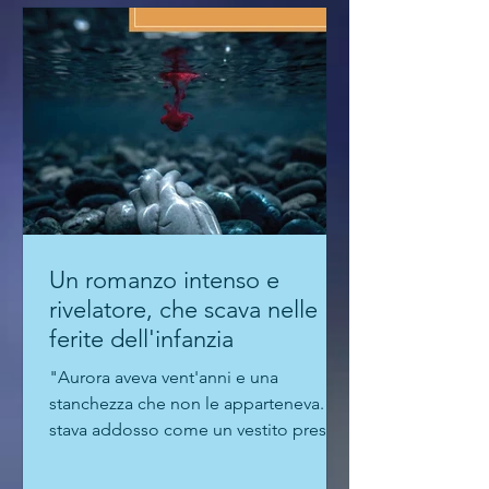
loro affari. Non sempre leciti". La
prosa di Mos è molto attenta alle
ambientazioni e agli stati d'anim
Un romanzo intenso e
rivelatore, che scava nelle
ferite dell'infanzia
"Aurora aveva vent'anni e una
stanchezza che non le apparteneva. Le
stava addosso come un vestito preso
in prestito e mai restituito": è con
queste parole che Alessandro De