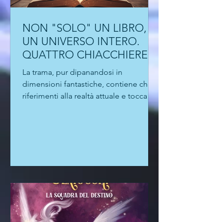
NON "SOLO" UN LIBRO,
UN UNIVERSO INTERO.
QUATTRO CHIACCHIERE
CON AMIRA LE VAINE
La trama, pur dipanandosi in
dimensioni fantastiche, contiene chiari
riferimenti alla realtà attuale e tocca
temi spinosi: l'accettazione del proprio
corpo, l'esigenza di essere sempre
connessi, la dipendenza dai social, le
fobie.