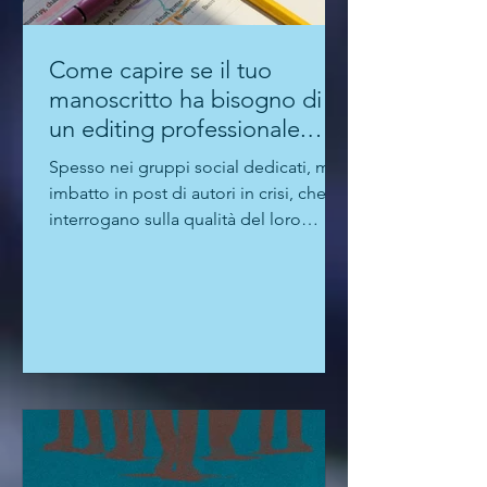
Come capire se il tuo
manoscritto ha bisogno di
un editing professionale.
Guida per autori "seri"
Spesso nei gruppi social dedicati, mi
imbatto in post di autori in crisi, che si
interrogano sulla qualità del loro
manoscritto. Perché?...