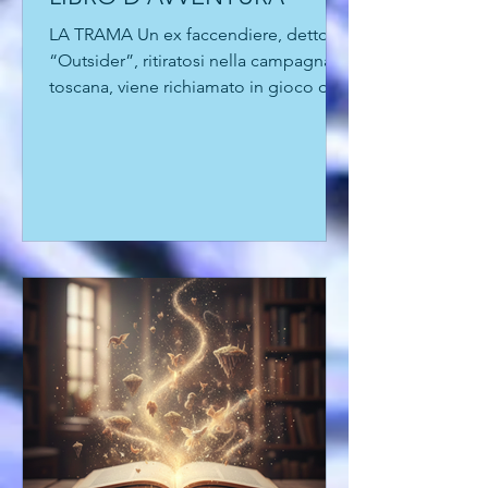
SEGRETISSIMO E UN
LIBRO D'AVVENTURA
LA TRAMA Un ex faccendiere, detto
“Outsider”, ritiratosi nella campagna
toscana, viene richiamato in gioco da
un vecchio amico dei Servizi. Una
missione semplice, solo un passaggio
di documenti. Ma quei fascicoli
contengono il “dossier Granzig”,
prove dei crimini commessi nei Balcani
e strumento di ricatto nelle mani
sbagliate. Outsider si ritrova in una
spirale di complotti, inseguimenti e
tradimenti, tra killer ustascia, agenti
sloveni, russi, serbi e giornalisti
doppiogioc