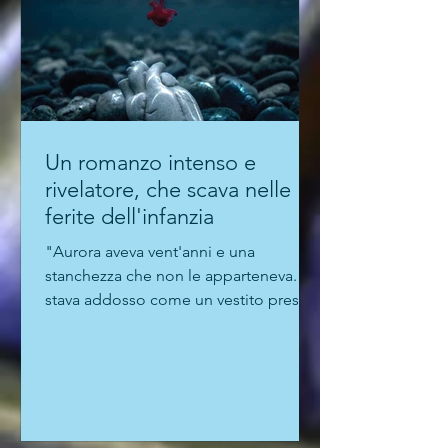
prosa di Mos è molto attenta alle
ambientazioni e agli stati d'anim
Un romanzo intenso e
rivelatore, che scava nelle
ferite dell'infanzia
"Aurora aveva vent'anni e una
stanchezza che non le apparteneva. Le
stava addosso come un vestito preso
in prestito e mai restituito": è con
queste parole che Alessandro De
Mattia fissa nella mente del lettore
l'immagine della protagonista del suo