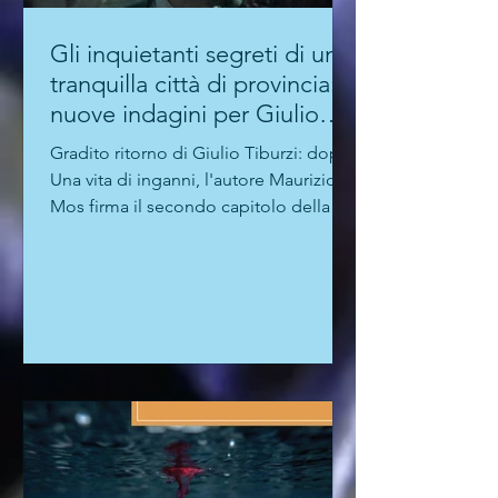
Gli inquietanti segreti di una
tranquilla città di provincia:
nuove indagini per Giulio
Tiburzi
Gradito ritorno di Giulio Tiburzi: dopo
Una vita di inganni, l'autore Maurizio
Mos firma il secondo capitolo della
serie dedicata alle indagini del vice
questore allergico a gerarchie e
compromessi, ambientandola in un
luogo di fantasia della Bassa Padana,
in "una piccola città di provincia dove
non succede niente, ma sottotraccia,
negli angoli bui, tutti cercano di farsi i
loro affari. Non sempre leciti". La