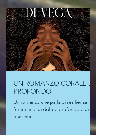
romanzo d'esordio, I sassi non sanno
nuotare, appena pubblicato da Bré
Edizioni. Una storia ad alto voltaggio
emotivo "che scava nelle ferite
dell'infanzia". Che l'autore conduca
laboratori di scrittura emotiva per
adulti con disabi
UN ROMANZO CORALE E
PROFONDO
Un romanzo che parla di resilienza
femminile, di dolore profondo e di
rinascita