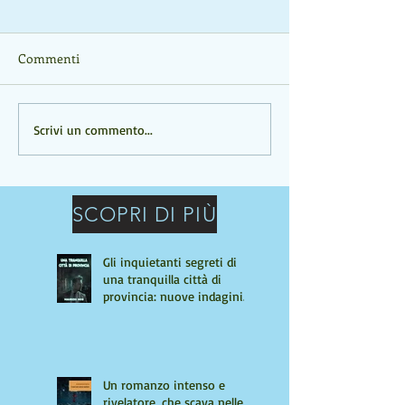
Commenti
Un romanzo intenso e
UN ROMANZO C
Scrivi un commento...
rivelatore, che scava nelle
PROFONDO
ferite dell'infanzia
SCOPRI DI PIÙ
Gli inquietanti segreti di
una tranquilla città di
provincia: nuove indagini
per Giulio Tiburzi
Un romanzo intenso e
rivelatore, che scava nelle