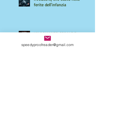
ferite dell'infanzia
UN ROMANZO CORALE E
PROFONDO
speedyproofreader@gmail.com
UN INCROCIO FRA UN
SEGRETISSIMO E UN LIBRO
D'AVVENTURA
NON "SOLO" UN LIBRO, UN
UNIVERSO INTERO.
QUATTRO CHIACCHIERE CON
AMIRA LE VAINE