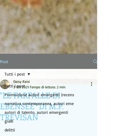
LA LAMPADA DI ALADINO
Post
Tutti i post
EDITING E SERVIZI EDITORIALI
Daisy Raisi
Tutti i post
3 feb 2021
Tempo di lettura: 2 min
"LE FARFALLE DI
Promozione autori emergenti (recens
EBENSEE" DI M.P.
narrativa contemporanea, autori eme
autori di talento, autori emergenti
TREVISAN
gialli
delitti