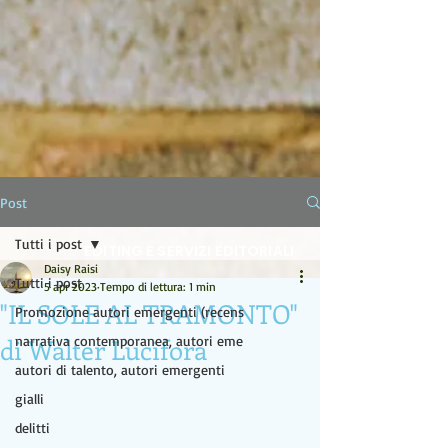
LA LAMPADA DI ALADINO
Post
Tutti i post
EDITING E SERVIZI EDITORIALI
Daisy Raisi
Tutti i post
5 apr 2023
Tempo di lettura: 1 min
"IL SOLE AL TRAMONTO"
Promozione autori emergenti (recens
di Walter Lucifora
narrativa contemporanea, autori eme
autori di talento, autori emergenti
gialli
delitti