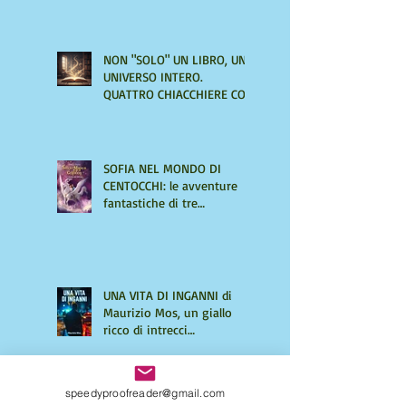
NON "SOLO" UN LIBRO, UN
UNIVERSO INTERO.
QUATTRO CHIACCHIERE CON
AMIRA LE VAINE
SOFIA NEL MONDO DI
CENTOCCHI: le avventure
fantastiche di tre
adolescenti alla scoperta di
sé
UNA VITA DI INGANNI di
Maurizio Mos, un giallo
ricco di intrecci
sorprendenti
speedyproofreader@gmail.com