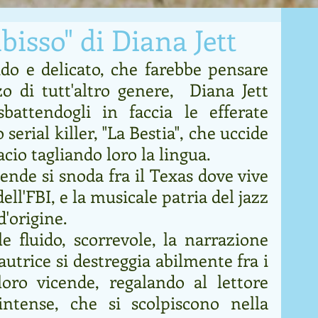
abisso" di Diana Jett
o e delicato, che farebbe pensare 
o di tutt'altro genere,  Diana Jett 
battendogli in faccia le efferate 
serial killer, "La Bestia", che uccide 
cio tagliando loro la lingua.
ende si snoda fra il Texas dove vive 
dell'FBI, e la musicale patria del jazz 
d'origine.
e fluido, scorrevole, la narrazione 
utrice si destreggia abilmente fra i 
oro vicende, regalando al lettore 
intense, che si scolpiscono nella 