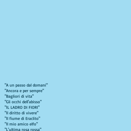
"A un passo dal domani"
"Ancora e per sempre"
"Bagliori di vita"
"Gli occhi dell'abisso"
"IL LADRO DI FIORI"
"Il diritto di vivere"
"Il fiume di Eraclito"
"Il mio amico elfo"
"L'ultima rosa rossa"