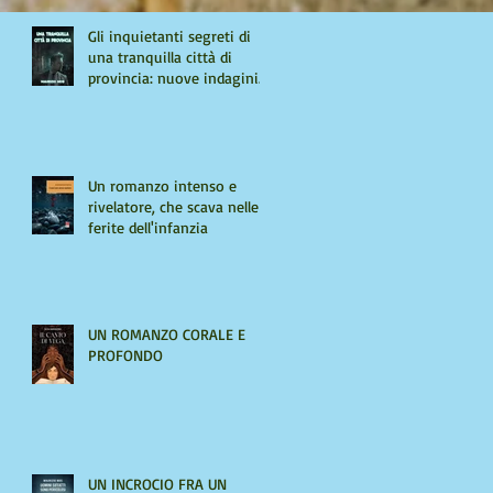
Gli inquietanti segreti di
una tranquilla città di
provincia: nuove indagini
per Giulio Tiburzi
Un romanzo intenso e
rivelatore, che scava nelle
ferite dell'infanzia
UN ROMANZO CORALE E
PROFONDO
UN INCROCIO FRA UN