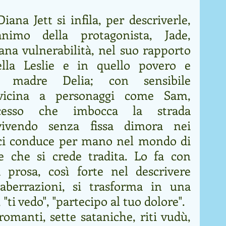
ana Jett si infila, per descriverle, 
nimo della protagonista, Jade, 
ana vulnerabilità, nel suo rapporto 
ella Leslie e in quello povero e 
a madre Delia; con sensibile 
vvicina a personaggi come Sam, 
cesso che imbocca la strada 
, vivendo senza fissa dimora nei 
e ci conduce per mano nel mondo di 
e che si crede tradita. Lo fa con 
 prosa, così forte nel descrivere 
aberrazioni, si trasforma in una 
 "ti vedo", "partecipo al tuo dolore".
romanti, sette sataniche, riti vudù, 