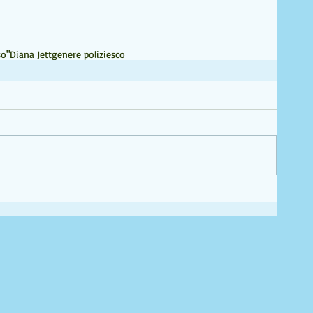
so"
Diana Jett
genere poliziesco