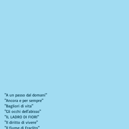
"A un passo dal domani"
"Ancora e per sempre"
"Bagliori di vita"
"Gli occhi dell'abisso"
"IL LADRO DI FIORI"
"Il diritto di vivere"
"Il fiume di Eraclito"