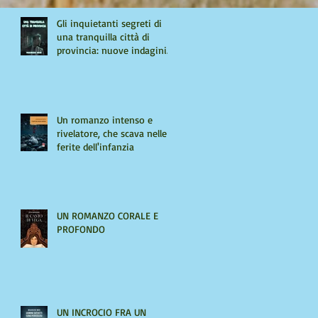
Gli inquietanti segreti di
una tranquilla città di
provincia: nuove indagini
per Giulio Tiburzi
Un romanzo intenso e
rivelatore, che scava nelle
ferite dell'infanzia
UN ROMANZO CORALE E
PROFONDO
UN INCROCIO FRA UN