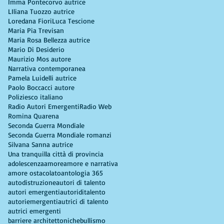
Imma Pontecorvo autrice
LIliana Tuozzo autrice
Loredana Fiori
Luca Tescione
Maria Pia Trevisan
Maria Rosa Bellezza autrice
Mario Di Desiderio
Maurizio Mos autore
Narrativa contemporanea
Pamela Luidelli autrice
Paolo Boccacci autore
Poliziesco italiano
Radio Autori Emergenti
Radio Web
Romina Quarena
Seconda Guerra Mondiale
Seconda Guerra Mondiale romanzi
Silvana Sanna autrice
Una tranquilla città di provincia
adolescenza
amore
amore e narrativa
amore ostacolato
antologia 365
autodistruzione
autori di talento
autori emergenti
autoriditalento
autoriemergenti
autrici di talento
autrici emergenti
barriere architettoniche
bullismo