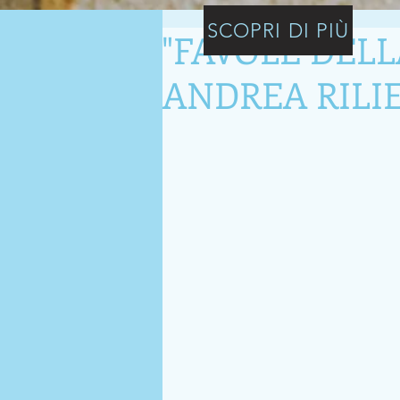
SCOPRI DI PIÙ
"FAVOLE DELL
ANDREA RILI