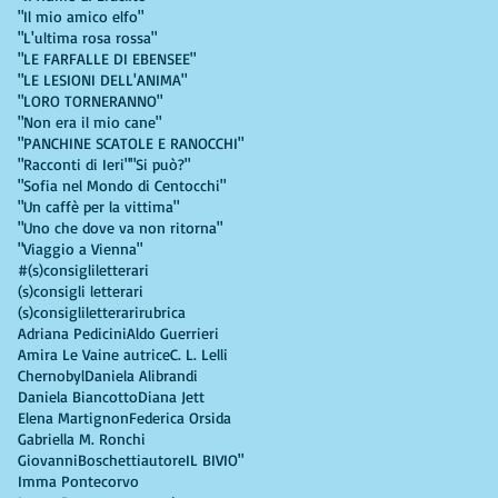
"Il mio amico elfo"
"L'ultima rosa rossa"
"LE FARFALLE DI EBENSEE"
"LE LESIONI DELL'ANIMA"
"LORO TORNERANNO"
"Non era il mio cane"
"PANCHINE SCATOLE E RANOCCHI"
"Racconti di Ieri"
"Si può?"
"Sofia nel Mondo di Centocchi"
"Un caffè per la vittima"
"Uno che dove va non ritorna"
"Viaggio a Vienna"
#(s)consigliletterari
(s)consigli letterari
(s)consigliletterarirubrica
Adriana Pedicini
Aldo Guerrieri
Amira Le Vaine autrice
C. L. Lelli
Chernobyl
Daniela Alibrandi
Daniela Biancotto
Diana Jett
Elena Martignon
Federica Orsida
Gabriella M. Ronchi
GiovanniBoschettiautore
IL BIVIO"
Imma Pontecorvo