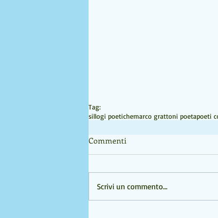
Tag:
sillogi poetiche
marco grattoni poeta
poeti 
Commenti
Scrivi un commento...