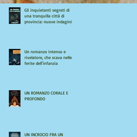
Gli inquietanti segreti di
una tranquilla città di
provincia: nuove indagini
per Giulio Tiburzi
Un romanzo intenso e
rivelatore, che scava nelle
ferite dell'infanzia
UN ROMANZO CORALE E
PROFONDO
UN INCROCIO FRA UN