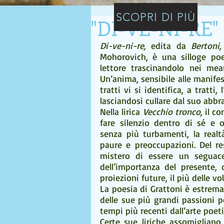
SCOPRI DI PIÙ
"DI-VE-NI-RE" 
Di-ve-ni-re, 
edita da 
Bertoni,
Mohorovich, è una silloge poet
lettore trascinandolo nei mean
Un’anima, sensibile alle manifes
tratti vi si identifica, a tratt
lasciandosi cullare dal suo abbr
Nella lirica 
Vecchio tronco,
 il c
fare silenzio dentro di sé e o
senza più turbamenti, la realt
paure e preoccupazioni. Del re
mistero di essere un seguace
dell’importanza del presente, d
proiezioni future, il più delle vol
La poesia di Grattoni è estrema
delle sue più grandi passioni pe
tempi più recenti dall’arte poeti
Certe sue liriche assomigliano 