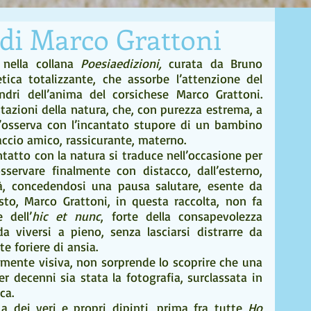
di Marco Grattoni
 
nella collana
 Poesiaedizioni, 
curata da Bruno 
ica totalizzante, che assorbe l’attenzione del 
dri dell’anima del corsichese Marco Grattoni. 
tazioni della natura, che, con purezza estrema, a 
i, l’osserva con l’incantato stupore di un bambino 
accio amico, rassicurante, materno. 
ontatto con la natura si traduce nell’occasione per 
sservare finalmente con distacco, dall’esterno, 
à, concedendosi una pausa salutare, esente da 
sto, Marco Grattoni, in questa raccolta, non fa 
 dell’
hic et nunc
, forte della consapevolezza 
a viversi a pieno, senza lasciarsi distrarre da 
te foriere di ansia.
mente visiva, non sorprende lo scoprire che una 
r decenni sia stata la fotografia, surclassata in 
ca.
a dei veri e propri dipinti, prima fra tutte 
Ho 