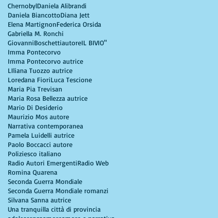
Chernobyl
Daniela Alibrandi
Daniela Biancotto
Diana Jett
Elena Martignon
Federica Orsida
Gabriella M. Ronchi
GiovanniBoschettiautore
IL BIVIO"
Imma Pontecorvo
Imma Pontecorvo autrice
LIliana Tuozzo autrice
Loredana Fiori
Luca Tescione
Maria Pia Trevisan
Maria Rosa Bellezza autrice
Mario Di Desiderio
Maurizio Mos autore
Narrativa contemporanea
Pamela Luidelli autrice
Paolo Boccacci autore
Poliziesco italiano
Radio Autori Emergenti
Radio Web
Romina Quarena
Seconda Guerra Mondiale
Seconda Guerra Mondiale romanzi
Silvana Sanna autrice
Una tranquilla città di provincia