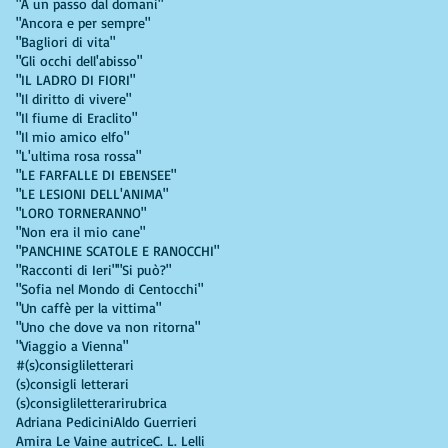
"A un passo dal domani"
"Ancora e per sempre"
"Bagliori di vita"
"Gli occhi dell'abisso"
"IL LADRO DI FIORI"
"Il diritto di vivere"
"Il fiume di Eraclito"
"Il mio amico elfo"
"L'ultima rosa rossa"
"LE FARFALLE DI EBENSEE"
"LE LESIONI DELL'ANIMA"
"LORO TORNERANNO"
"Non era il mio cane"
"PANCHINE SCATOLE E RANOCCHI"
"Racconti di Ieri"
"Si può?"
"Sofia nel Mondo di Centocchi"
"Un caffè per la vittima"
"Uno che dove va non ritorna"
"Viaggio a Vienna"
#(s)consigliletterari
(s)consigli letterari
(s)consigliletterarirubrica
Adriana Pedicini
Aldo Guerrieri
Amira Le Vaine autrice
C. L. Lelli