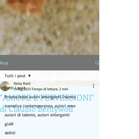
LA LAMPADA DI ALADINO
Post
Tutti i post
EDITING E SERVIZI EDITORIALI
Daisy Raisi
Tutti i post
19 lug 2021
Tempo di lettura: 2 min
"AMORE E PERVERSIONI"
Promozione autori emergenti (recens
di Claudio Beniywoll
narrativa contemporanea, autori eme
autori di talento, autori emergenti
gialli
delitti