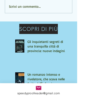
Un romanzo intenso e
UN ROMANZO C
Scrivi un commento...
rivelatore, che scava nelle
PROFONDO
ferite dell'infanzia
SCOPRI DI PIÙ
Gli inquietanti segreti di
una tranquilla città di
provincia: nuove indagini
per Giulio Tiburzi
Un romanzo intenso e
rivelatore, che scava nelle
ferite dell'infanzia
speedyproofreader@gmail.com
UN ROMANZO CORALE E