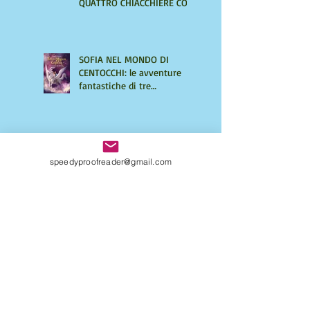
QUATTRO CHIACCHIERE CON
AMIRA LE VAINE
SOFIA NEL MONDO DI
CENTOCCHI: le avventure
fantastiche di tre
adolescenti alla scoperta di
sé
UNA VITA DI INGANNI di
speedyproofreader@gmail.com
Maurizio Mos, un giallo
ricco di intrecci
sorprendenti
Come strutturare il tuo
primo libro: richiedi una
consulenza personalizzata