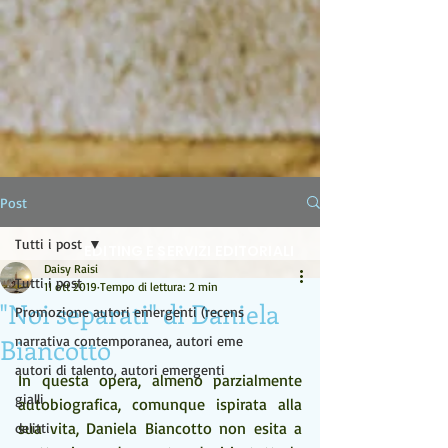
LA LAMPADA DI ALADINO
Post
Tutti i post
EDITING E SERVIZI EDITORIALI
Daisy Raisi
Tutti i post
11 ott 2019
Tempo di lettura: 2 min
"Noi separati" di Daniela
Promozione autori emergenti (recens
Biancotto
narrativa contemporanea, autori eme
autori di talento, autori emergenti
In questa opera, almeno parzialmente 
gialli
autobiografica, comunque ispirata alla 
sua vita, Daniela Biancotto non esita a 
delitti