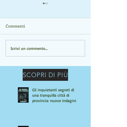
Commenti
Un romanzo intenso e
UN ROMANZO C
Scrivi un commento...
rivelatore, che scava nelle
PROFONDO
ferite dell'infanzia
SCOPRI DI PIÙ
Gli inquietanti segreti di
una tranquilla città di
provincia: nuove indagini
per Giulio Tiburzi