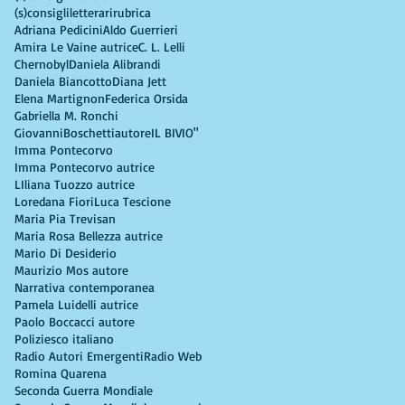
(s)consigliletterarirubrica
Adriana Pedicini
Aldo Guerrieri
Amira Le Vaine autrice
C. L. Lelli
Chernobyl
Daniela Alibrandi
Daniela Biancotto
Diana Jett
Elena Martignon
Federica Orsida
Gabriella M. Ronchi
GiovanniBoschettiautore
IL BIVIO"
Imma Pontecorvo
Imma Pontecorvo autrice
LIliana Tuozzo autrice
Loredana Fiori
Luca Tescione
Maria Pia Trevisan
Maria Rosa Bellezza autrice
Mario Di Desiderio
Maurizio Mos autore
Narrativa contemporanea
Pamela Luidelli autrice
Paolo Boccacci autore
Poliziesco italiano
Radio Autori Emergenti
Radio Web
Romina Quarena
Seconda Guerra Mondiale