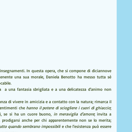
i insegnamenti. In questa opera, che si compone di diciannove 
ontenente una sua morale, Daniela Benotto ha messo tutta sé 
cabile.
ita  a una fantasia sbrigliata e a una delicatezza d’animo non 
nza di vivere in amicizia e a contatto con la natura; rimarca il 
sentimenti che 
hanno il potere di sciogliere i cuori di ghiaccio
; 
i, se si ha un cuore buono, 
in meraviglia d’amore
; invita a 
a prodigarsi anche per chi apparentemente non se lo merita; 
utto quando sembrano impossibili 
e che l’esistenza può essere 