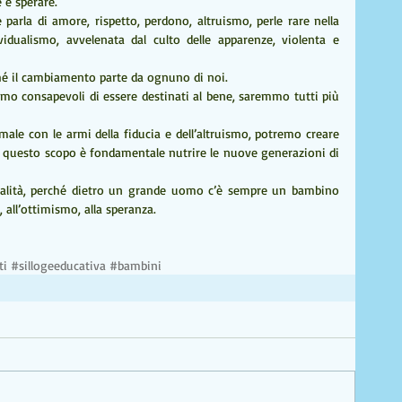
e e sperare.
e parla di amore, rispetto, perdono, altruismo, perle rare nella 
idualismo, avvelenata dal culto delle apparenze, violenta e 
hé il cambiamento parte da ognuno di noi.
simo consapevoli di essere destinati al bene, saremmo tutti più 
ale con le armi della fiducia e dell’altruismo, potremo creare 
questo scopo è fondamentale nutrire le nuove generazioni di 
nalità, perché dietro un grande uomo c’è sempre un bambino 
, all’ottimismo, alla speranza.
ti
#sillogeeducativa
#bambini