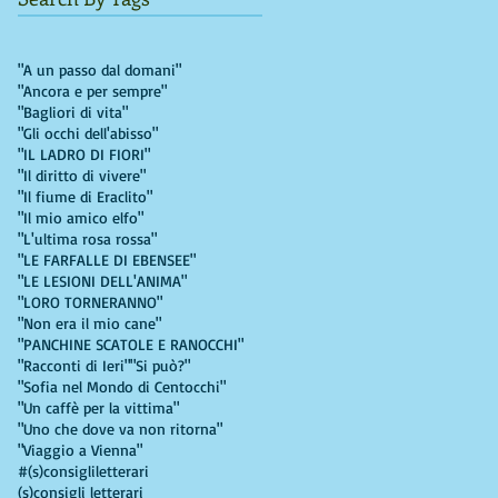
"A un passo dal domani"
"Ancora e per sempre"
"Bagliori di vita"
"Gli occhi dell'abisso"
"IL LADRO DI FIORI"
"Il diritto di vivere"
"Il fiume di Eraclito"
"Il mio amico elfo"
"L'ultima rosa rossa"
"LE FARFALLE DI EBENSEE"
"LE LESIONI DELL'ANIMA"
"LORO TORNERANNO"
"Non era il mio cane"
"PANCHINE SCATOLE E RANOCCHI"
"Racconti di Ieri"
"Si può?"
"Sofia nel Mondo di Centocchi"
"Un caffè per la vittima"
"Uno che dove va non ritorna"
"Viaggio a Vienna"
#(s)consigliletterari
(s)consigli letterari