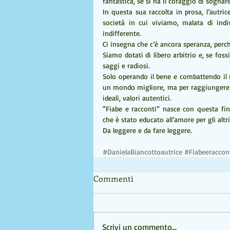
fantastica, se si ha il coraggio di sognar
In questa sua raccolta in prosa, l’autric
società in cui viviamo, malata di indiv
indifferente.
Ci insegna che c’è ancora speranza, perc
Siamo dotati di libero arbitrio e, se fos
saggi e radiosi.
Solo operando il bene e combattendo il m
un mondo migliore, ma per raggiungere 
ideali, valori autentici.
“Fiabe e racconti” nasce con questa fi
che è stato educato all’amore per gli altri
Da leggere e da fare leggere.
#DanielaBiancottoautrice
#Fiabeeraccon
Commenti
Scrivi un commento...