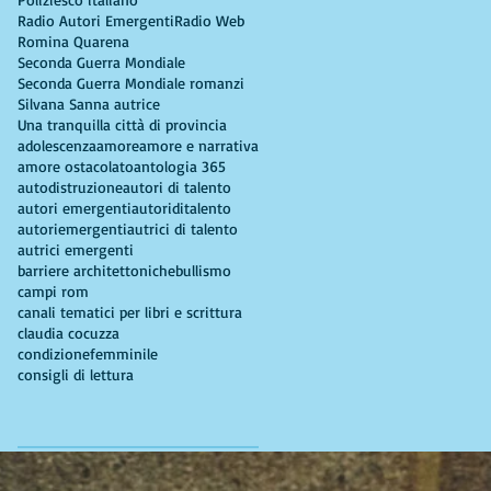
Radio Autori Emergenti
Radio Web
Romina Quarena
Seconda Guerra Mondiale
Seconda Guerra Mondiale romanzi
Silvana Sanna autrice
Una tranquilla città di provincia
adolescenza
amore
amore e narrativa
amore ostacolato
antologia 365
autodistruzione
autori di talento
autori emergenti
autoriditalento
autoriemergenti
autrici di talento
autrici emergenti
barriere architettoniche
bullismo
campi rom
canali tematici per libri e scrittura
claudia cocuzza
condizionefemminile
consigli di lettura