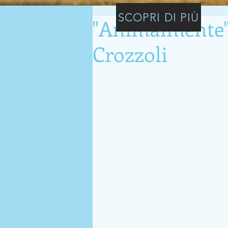
SCOPRI DI PIÙ
"Animalmente"
Crozzoli