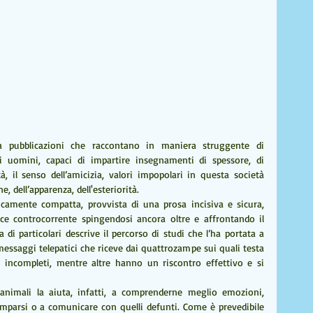
 pubblicazioni che raccontano in maniera struggente di 
uomini, capaci di impartire insegnamenti di spessore, di 
à, il senso dell’amicizia, valori impopolari in questa società 
, dell’apparenza, dell'esteriorità.
ticamente compatta, provvista di una prosa incisiva e sicura, 
ce controcorrente spingendosi ancora oltre e affrontando il 
 di particolari descrive il percorso di studi che l’ha portata a 
ssaggi telepatici che riceve dai quattrozampe sui quali testa 
 incompleti, mentre altre hanno un riscontro effettivo e si 
 animali la aiuta, infatti, a comprenderne meglio emozioni, 
comparsi o a comunicare con quelli defunti. Come è prevedibile 