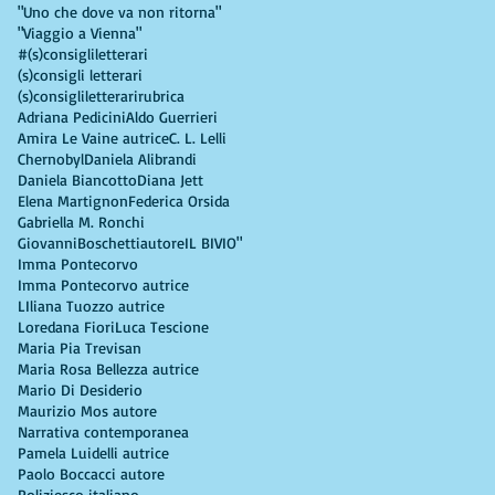
"Uno che dove va non ritorna"
"Viaggio a Vienna"
#(s)consigliletterari
(s)consigli letterari
(s)consigliletterarirubrica
Adriana Pedicini
Aldo Guerrieri
Amira Le Vaine autrice
C. L. Lelli
Chernobyl
Daniela Alibrandi
Daniela Biancotto
Diana Jett
Elena Martignon
Federica Orsida
Gabriella M. Ronchi
GiovanniBoschettiautore
IL BIVIO"
Imma Pontecorvo
Imma Pontecorvo autrice
LIliana Tuozzo autrice
Loredana Fiori
Luca Tescione
Maria Pia Trevisan
Maria Rosa Bellezza autrice
Mario Di Desiderio
Maurizio Mos autore
Narrativa contemporanea
Pamela Luidelli autrice
Paolo Boccacci autore
Poliziesco italiano