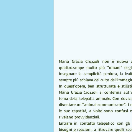
Maria Grazia Crozzoli non è nuova a
quattrozampe molto più “umani” degli 
insegnare la semplicità perduta, la lealt
sempre più schiava del culto dell’immagine
In quest’opera, ben strutturata e stilis
Maria Grazia Crozzoli si conferma autri
tema della telepatia animale. Con dovizia
diventare un’“animal communicator”. I me
le sue capacità, a volte sono confusi e
rivelano provvidenziali.
Entrare in contatto telepatico con gli
bisogni e reazioni, a ritrovare quelli s