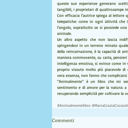
queste sue esperienze generano scettic
tangibili, i proprietari di quattrozampe i
Con efficacia l’autrice spiega al lettore q
telepatiche: come in ogni attività che i
l’angolo, soprattutto se si possiede una
animale.
Un altro aspetto che non lascia indiff
spingendosi in un terreno minato quale q
della reincarnazione, è la capacità di a
maniera commovente, su carta, pensieri 
intelligenza emotiva, si evince come in v
proprio vissuto molto più piacevole di 
vera essenza, non fanno che complicarsi l
“Animalmente” è un libro che mi sent
sentimento e di amore per la natura: a c
recuperando semplicità per coltivare la v
#Animalmentelibro
#MariaGraziaCrozzoli
Commenti