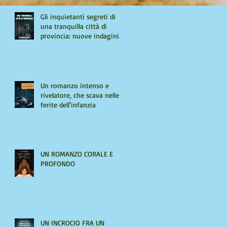
Gli inquietanti segreti di
una tranquilla città di
provincia: nuove indagini
per Giulio Tiburzi
Un romanzo intenso e
rivelatore, che scava nelle
ferite dell'infanzia
UN ROMANZO CORALE E
PROFONDO
UN INCROCIO FRA UN