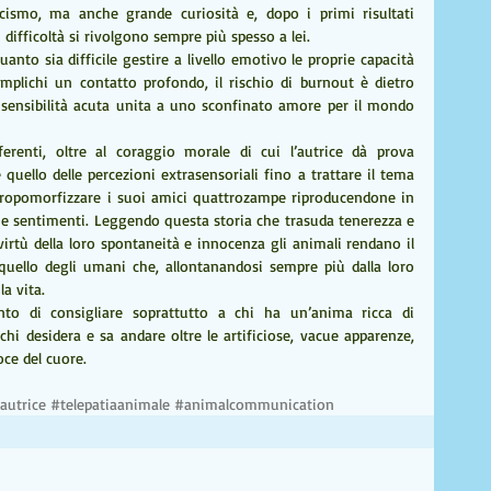
ismo, ma anche grande curiosità e, dopo i primi risultati 
n difficoltà si rivolgono sempre più spesso a lei.
uanto sia difficile gestire a livello emotivo le proprie capacità 
mplichi un contatto profondo, il rischio di burnout è dietro 
 sensibilità acuta unita a uno sconfinato amore per il mondo 
erenti, oltre al coraggio morale di cui l’autrice dà prova 
uello delle percezioni extrasensoriali fino a trattare il tema 
ntropomorfizzare i suoi amici quattrozampe riproducendone in 
e sentimenti. Leggendo questa storia che trasuda tenerezza e 
irtù della loro spontaneità e innocenza gli animali rendano il 
quello degli umani che, allontanandosi sempre più dalla loro 
a vita.
o di consigliare soprattutto a chi ha un’anima ricca di 
hi desidera e sa andare oltre le artificiose, vacue apparenze, 
oce del cuore.
autrice
#telepatiaanimale
#animalcommunication