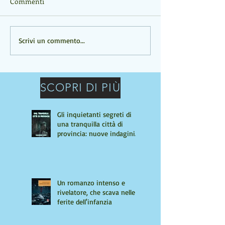
Commenti
Un romanzo intenso e
UN ROMANZO C
Scrivi un commento...
rivelatore, che scava nelle
PROFONDO
ferite dell'infanzia
SCOPRI DI PIÙ
Gli inquietanti segreti di
una tranquilla città di
provincia: nuove indagini
per Giulio Tiburzi
Un romanzo intenso e
rivelatore, che scava nelle
ferite dell'infanzia