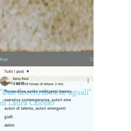
LA LAMPADA DI ALADINO
Post
Tutti i post
EDITING E SERVIZI EDITORIALI
Daisy Raisi
Tutti i post
3 feb 2019
Tempo di lettura: 2 min
"Due fiocchi di neve uguali"
Promozione autori emergenti (recens
di Laura Calosso
narrativa contemporanea, autori eme
autori di talento, autori emergenti
gialli
delitti