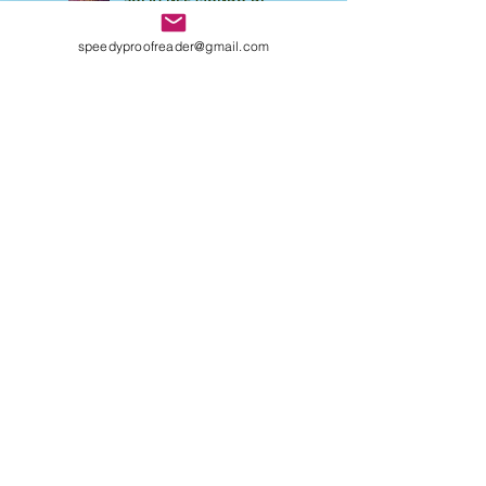
CENTOCCHI: le avventure
fantastiche di tre
speedyproofreader@gmail.com
adolescenti alla scoperta di
sé
UNA VITA DI INGANNI di
Maurizio Mos, un giallo
ricco di intrecci
sorprendenti
Come strutturare il tuo
primo libro: richiedi una
consulenza personalizzata
Come capire se il tuo
manoscritto ha bisogno di
un editing professionale.