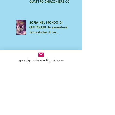
QUATTRO CHIACCHIERE CON
AMIRA LE VAINE
SOFIA NEL MONDO DI
CENTOCCHI: le avventure
fantastiche di tre
adolescenti alla scoperta di
sé
UNA VITA DI INGANNI di
speedyproofreader@gmail.com
Maurizio Mos, un giallo
ricco di intrecci
sorprendenti
Come strutturare il tuo
primo libro: richiedi una
consulenza personalizzata