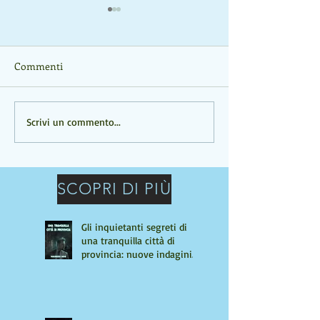
Commenti
Un romanzo intenso e
UN ROMANZO C
Scrivi un commento...
rivelatore, che scava nelle
PROFONDO
ferite dell'infanzia
SCOPRI DI PIÙ
Gli inquietanti segreti di
una tranquilla città di
provincia: nuove indagini
per Giulio Tiburzi