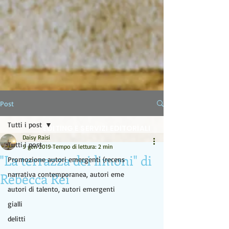
LA LAMPADA DI ALADINO
Post
Tutti i post
EDITING E SERVIZI EDITORIALI
Daisy Raisi
Tutti i post
9 gen 2019
Tempo di lettura: 2 min
"La terrazza dei limoni" di
Promozione autori emergenti (recens
Rebecca Rei
narrativa contemporanea, autori eme
autori di talento, autori emergenti
gialli
delitti