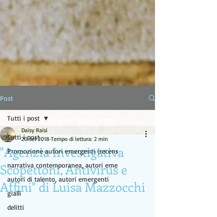
LA LAMPADA DI ALADINO
Post
Tutti i post
EDITING E SERVIZI EDITORIALI
Daisy Raisi
Tutti i post
20 set 2018
Tempo di lettura: 2 min
"Agenzia Investigativa
Promozione autori emergenti (recens
Scopettoni, Antivirus e
narrativa contemporanea, autori eme
autori di talento, autori emergenti
Affini" di Luisa Mazzocchi
gialli
delitti