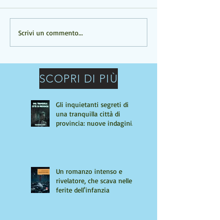
Un romanzo intenso e
UN ROMANZO C
Scrivi un commento...
rivelatore, che scava nelle
PROFONDO
ferite dell'infanzia
SCOPRI DI PIÙ
Gli inquietanti segreti di
una tranquilla città di
provincia: nuove indagini
per Giulio Tiburzi
Un romanzo intenso e
rivelatore, che scava nelle
ferite dell'infanzia