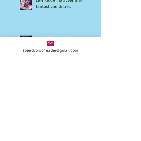
CENTOCCHI: le avventure
fantastiche di tre
adolescenti alla scoperta di
sé
UNA VITA DI INGANNI di
Maurizio Mos, un giallo
ricco di intrecci
speedyproofreader@gmail.com
sorprendenti
Come strutturare il tuo
primo libro: richiedi una
consulenza personalizzata
Come capire se il tuo
manoscritto ha bisogno di
un editing professionale.
Guida per autori "seri"