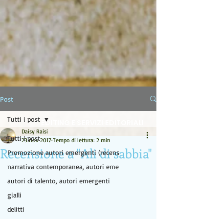
LA LAMPADA DI ALADINO
Post
Tutti i post
EDITING E SERVIZI EDITORIALI
Daisy Raisi
Tutti i post
23 nov 2017
Tempo di lettura: 2 min
Recensione a "Ali di sabbia"
Promozione autori emergenti (recens
narrativa contemporanea, autori eme
autori di talento, autori emergenti
gialli
delitti