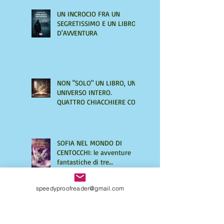
UN INCROCIO FRA UN
SEGRETISSIMO E UN LIBRO
D'AVVENTURA
NON "SOLO" UN LIBRO, UN
UNIVERSO INTERO.
QUATTRO CHIACCHIERE CON
AMIRA LE VAINE
SOFIA NEL MONDO DI
CENTOCCHI: le avventure
fantastiche di tre
adolescenti alla scoperta di
sé
speedyproofreader@gmail.com
UNA VITA DI INGANNI di
Maurizio Mos, un giallo