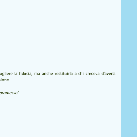
gliere la fiducia, ma anche restituirla a chi credeva d’averla 
sione.
 promesse!