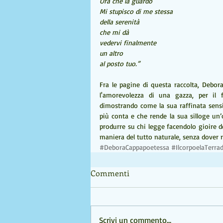
Ora che la guardo
Mi stupisco di me stessa
della serenità
che mi dà
vedervi finalmente
un altro
al posto tuo.”
Fra le pagine di questa raccolta, Debo
l'amorevolezza di una gazza, per il 
dimostrando come la sua raffinata sensib
più conta e che rende la sua silloge un’o
produrre su chi legge facendolo gioire de
maniera del tutto naturale, senza dover ri
#DeboraCappapoetessa
#IlcorpoelaTerra
Commenti
Scrivi un commento...