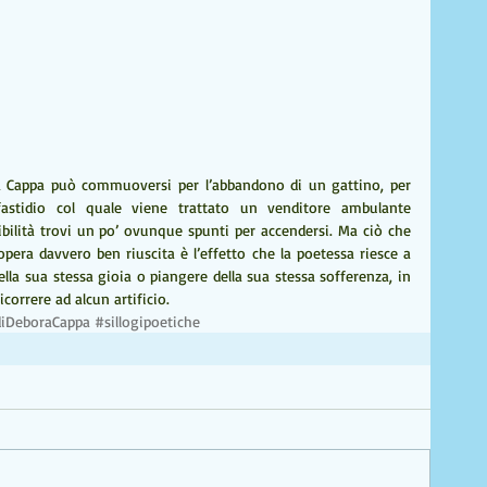
ra Cappa può commuoversi per l’abbandono di un gattino, per 
fastidio col quale viene trattato un venditore ambulante 
ilità trovi un po’ ovunque spunti per accendersi. Ma ciò che 
pera davvero ben riuscita è l’effetto che la poetessa riesce a 
lla sua stessa gioia o piangere della sua stessa sofferenza, in 
correre ad alcun artificio.
diDeboraCappa
#sillogipoetiche