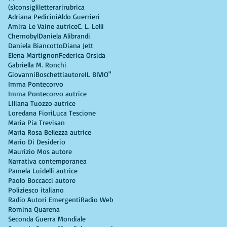
(s)consigliletterarirubrica
Adriana Pedicini
Aldo Guerrieri
Amira Le Vaine autrice
C. L. Lelli
Chernobyl
Daniela Alibrandi
Daniela Biancotto
Diana Jett
Elena Martignon
Federica Orsida
Gabriella M. Ronchi
GiovanniBoschettiautore
IL BIVIO"
Imma Pontecorvo
Imma Pontecorvo autrice
LIliana Tuozzo autrice
Loredana Fiori
Luca Tescione
Maria Pia Trevisan
Maria Rosa Bellezza autrice
Mario Di Desiderio
Maurizio Mos autore
Narrativa contemporanea
Pamela Luidelli autrice
Paolo Boccacci autore
Poliziesco italiano
Radio Autori Emergenti
Radio Web
Romina Quarena
Seconda Guerra Mondiale