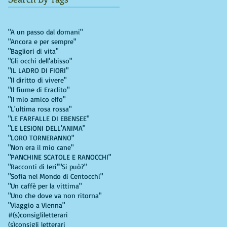
"A un passo dal domani"
"Ancora e per sempre"
"Bagliori di vita"
"Gli occhi dell'abisso"
"IL LADRO DI FIORI"
"Il diritto di vivere"
"Il fiume di Eraclito"
"Il mio amico elfo"
"L'ultima rosa rossa"
"LE FARFALLE DI EBENSEE"
"LE LESIONI DELL'ANIMA"
"LORO TORNERANNO"
"Non era il mio cane"
"PANCHINE SCATOLE E RANOCCHI"
"Racconti di Ieri"
"Si può?"
"Sofia nel Mondo di Centocchi"
"Un caffè per la vittima"
"Uno che dove va non ritorna"
"Viaggio a Vienna"
#(s)consigliletterari
(s)consigli letterari