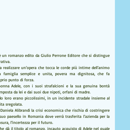
 è un romanzo edito da Giulio Perrone Editore che si distingue 
rativa.
a a realizzare un’opera che tocca le corde più intime dell’animo 
famiglia semplice e unita, povera ma dignitosa, che fa 
oprio punto di forza.
nna Adele, con i suoi strafalcioni e la sua genuina bontà 
mposta da lei e dai suoi due nipoti, orfani di madre.
do loro erano piccolissimi, in un incidente stradale insieme al 
ta sregolata.
Daniela Alibrandi la crisi economica che rischia di costringere 
uo paesello in Romania dove verrà trasferita l’azienda per la 
usura, l’incertezza per il futuro.
che dà il titolo al romanzo, incauto acquisto di Adele nel quale 