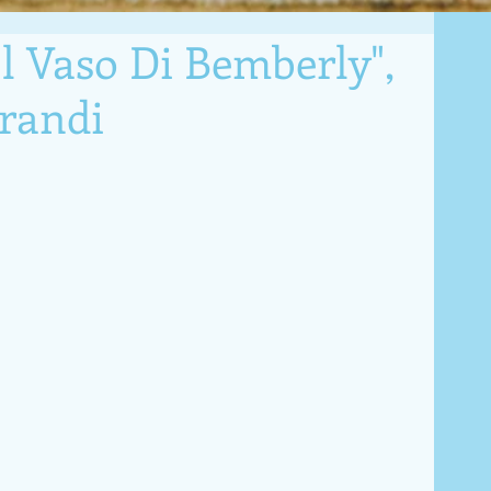
Il Vaso Di Bemberly",
brandi