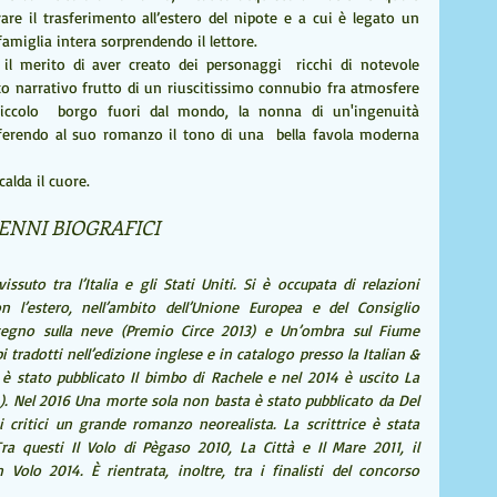
re il trasferimento all’estero del nipote e a cui è legato un 
 famiglia intera sorprendendo il lettore.
i, il merito di aver creato dei personaggi  ricchi di notevole 
 narrativo frutto di un riuscitissimo connubio fra atmosfere 
 piccolo  borgo fuori dal mondo, la nonna di un'ingenuità 
nferendo al suo romanzo il tono di una  bella favola moderna 
calda il cuore.
ENNI BIOGRAFICI
uto tra l’Italia e gli Stati Uniti. Si è occupata di relazioni 
n l’estero, nell’ambito dell’Unione Europea e del Consiglio 
segno sulla neve (Premio Circe 2013) e Un’ombra sul Fiume 
tradotti nell’edizione inglese e in catalogo presso la Italian & 
 stato pubblicato Il bimbo di Rachele e nel 2014 è uscito La 
). Nel 2016 Una morte sola non basta è stato pubblicato da Del 
 critici un grande romanzo neorealista. La scrittrice è stata 
ra questi Il Volo di Pègaso 2010, La Città e Il Mare 2011, il 
lo 2014. È rientrata, inoltre, tra i finalisti del concorso 