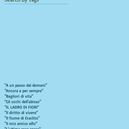
"A un passo dal domani"
"Ancora e per sempre"
"Bagliori di vita"
"Gli occhi dell'abisso"
"IL LADRO DI FIORI"
"Il diritto di vivere"
"Il fiume di Eraclito"
"Il mio amico elfo"
"L'ultima rosa rossa"