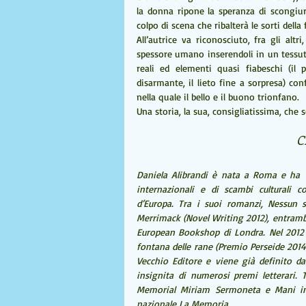
la donna ripone la speranza di scongiura
colpo di scena che ribalterà le sorti della
All’autrice va riconosciuto, fra gli altr
spessore umano inserendoli in un tessuto
reali ed elementi quasi fiabeschi (il
disarmante, il lieto fine a sorpresa) co
nella quale il bello e il buono trionfano.
Una storia, la sua, consigliatissima, che s
C
Daniela Alibrandi è nata a Roma e ha viss
internazionali e di scambi culturali co
d’Europa. Tra i suoi romanzi, Nessun 
Merrimack (Novel Writing 2012), entrambi 
European Bookshop di Londra. Nel 2012 è
fontana delle rane (Premio Perseide 2014
Vecchio Editore e viene già definito dai
insignita di numerosi premi letterari. T
Memorial Miriam Sermoneta e Mani in Vo
nazionale La Memoria.  