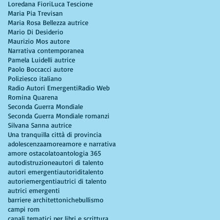
Loredana Fiori
Luca Tescione
Maria Pia Trevisan
Maria Rosa Bellezza autrice
Mario Di Desiderio
Maurizio Mos autore
Narrativa contemporanea
Pamela Luidelli autrice
Paolo Boccacci autore
Poliziesco italiano
Radio Autori Emergenti
Radio Web
Romina Quarena
Seconda Guerra Mondiale
Seconda Guerra Mondiale romanzi
Silvana Sanna autrice
Una tranquilla città di provincia
adolescenza
amore
amore e narrativa
amore ostacolato
antologia 365
autodistruzione
autori di talento
autori emergenti
autoriditalento
autoriemergenti
autrici di talento
autrici emergenti
barriere architettoniche
bullismo
campi rom
canali tematici per libri e scrittura