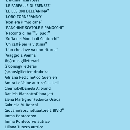
"LE FARFALLE DI EBENSEE"
"LE LESIONI DELL'ANIMA"
"LORO TORNERANNO"
"Non era il mio cane"
"PANCHINE SCATOLE E RANOCCHI"
"Racconti di Ieri"
"Si può?"
"Sofia nel Mondo di Centocchi"
"Un caffè per la vittima"
"Uno che dove va non ritorna"
"Viaggio a Vienna"
#(s)consigliletterari
(s)consigli letterari
(s)consigliletterarirubrica
Adriana Pedicini
Aldo Guerrieri
Amira Le Vaine autrice
C. L. Lelli
Chernobyl
Daniela Alibrandi
Daniela Biancotto
Diana Jett
Elena Martignon
Federica Orsida
Gabriella M. Ronchi
GiovanniBoschettiautore
IL BIVIO"
Imma Pontecorvo
Imma Pontecorvo autrice
LIliana Tuozzo autrice