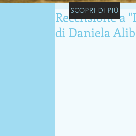
SCOPRI DI PIÙ
Recensione a "
di Daniela Ali