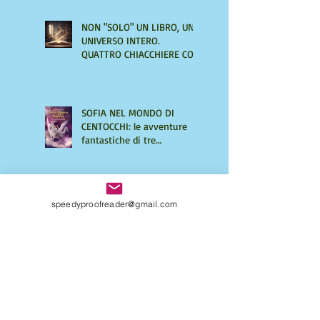
NON "SOLO" UN LIBRO, UN
UNIVERSO INTERO.
QUATTRO CHIACCHIERE CON
AMIRA LE VAINE
SOFIA NEL MONDO DI
CENTOCCHI: le avventure
fantastiche di tre
adolescenti alla scoperta di
sé
speedyproofreader@gmail.com
UNA VITA DI INGANNI di
Maurizio Mos, un giallo
ricco di intrecci
sorprendenti
Come strutturare il tuo