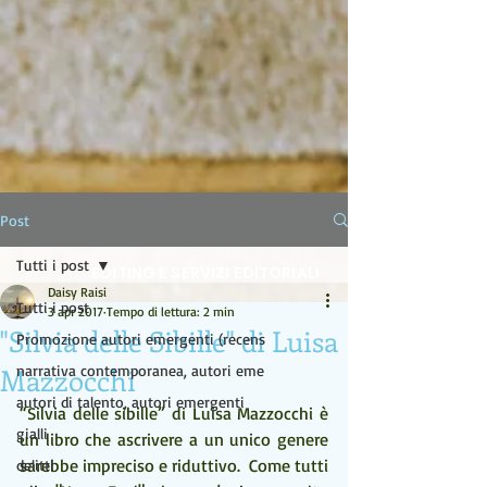
LA LAMPADA DI ALADINO
Post
Tutti i post
EDITING E SERVIZI EDITORIALI
Daisy Raisi
Tutti i post
3 apr 2017
Tempo di lettura: 2 min
"Silvia delle Sibille" di Luisa
Promozione autori emergenti (recens
Mazzocchi
narrativa contemporanea, autori eme
autori di talento, autori emergenti
“Silvia delle sibille” di Luisa Mazzocchi è 
gialli
un libro che ascrivere a un unico genere 
sarebbe impreciso e riduttivo.  Come tutti 
delitti