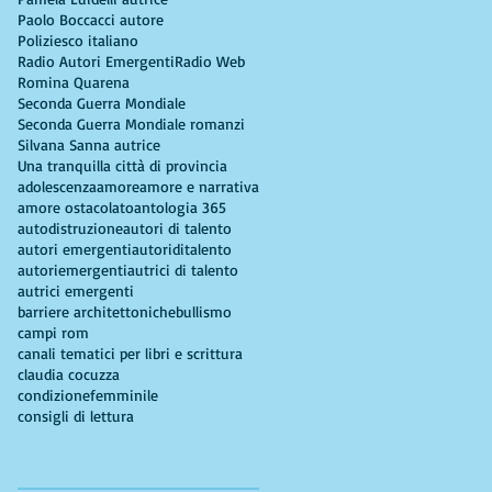
Paolo Boccacci autore
Poliziesco italiano
Radio Autori Emergenti
Radio Web
Romina Quarena
Seconda Guerra Mondiale
Seconda Guerra Mondiale romanzi
Silvana Sanna autrice
Una tranquilla città di provincia
adolescenza
amore
amore e narrativa
amore ostacolato
antologia 365
autodistruzione
autori di talento
autori emergenti
autoriditalento
autoriemergenti
autrici di talento
autrici emergenti
barriere architettoniche
bullismo
campi rom
canali tematici per libri e scrittura
claudia cocuzza
condizionefemminile
consigli di lettura