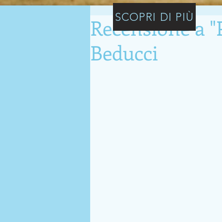
SCOPRI DI PIÙ
Recensione a "
Beducci