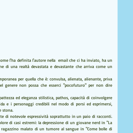
come l'ha definita l'autore nella  email che ci ha inviato, ha un 
ne di una realtà devastata e devastante che arriva come un 
poranea per quella che è: convulsa, alienata, alienante, priva 
el genere non possa che esserci "pocofuturo" per non dire 
pattezza ed eleganza stilistica, pathos, capacità di coinvolgere 
da e i personaggi credibili nel modo di porsi ed esprimersi, 
e stona.
e di notevole espressività soprattutto in un paio di racconti. 
lore di casi estremi: la depressione di un giovane nerd in "La 
un ragazzino malato di un tumore al sangue in "Come bolle di 