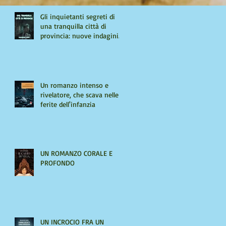
Gli inquietanti segreti di
una tranquilla città di
provincia: nuove indagini
per Giulio Tiburzi
Un romanzo intenso e
rivelatore, che scava nelle
ferite dell'infanzia
UN ROMANZO CORALE E
PROFONDO
UN INCROCIO FRA UN