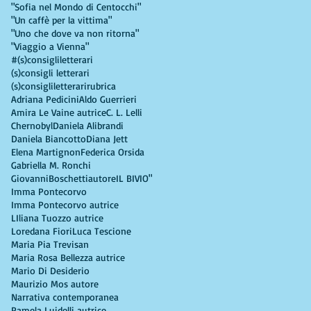
"Sofia nel Mondo di Centocchi"
"Un caffè per la vittima"
"Uno che dove va non ritorna"
"Viaggio a Vienna"
#(s)consigliletterari
(s)consigli letterari
(s)consigliletterarirubrica
Adriana Pedicini
Aldo Guerrieri
Amira Le Vaine autrice
C. L. Lelli
Chernobyl
Daniela Alibrandi
Daniela Biancotto
Diana Jett
Elena Martignon
Federica Orsida
Gabriella M. Ronchi
GiovanniBoschettiautore
IL BIVIO"
Imma Pontecorvo
Imma Pontecorvo autrice
LIliana Tuozzo autrice
Loredana Fiori
Luca Tescione
Maria Pia Trevisan
Maria Rosa Bellezza autrice
Mario Di Desiderio
Maurizio Mos autore
Narrativa contemporanea
Pamela Luidelli autrice