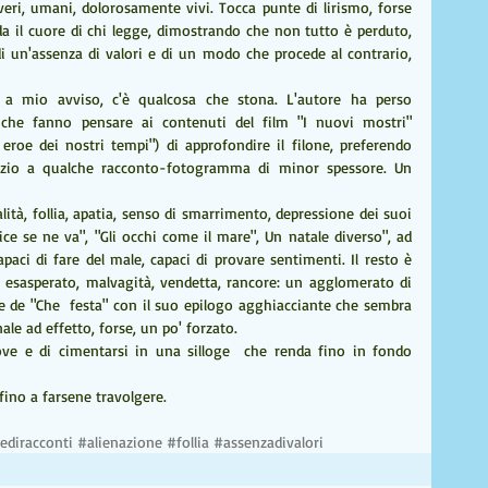
eri, umani, dolorosamente vivi. Tocca punte di lirismo, forse 
il cuore di chi legge, dimostrando che non tutto è perduto, 
di un'assenza di valori e di un modo che procede al contrario, 
 a mio avviso, c'è qualcosa che stona. L'autore ha perso 
 che fanno pensare ai contenuti del film "I nuovi mostri" 
roe dei nostri tempi") di approfondire il filone, preferendo 
azio a qualche racconto-fotogramma di minor spessore. Un 
tà, follia, apatia, senso di smarrimento, depressione dei suoi 
lice se ne va", "Gli occhi come il mare", Un natale diverso", ad 
aci di fare del male, capaci di provare sentimenti. Il resto è 
 esasperato, malvagità, vendetta, rancore: un agglomerato di 
ne de "Che  festa" con il suo epilogo agghiacciante che sembra 
ale ad effetto, forse, un po' forzato.
e e di cimentarsi in una silloge  che renda fino in fondo 
fino a farsene travolgere.
ediracconti
#alienazione
#follia
#assenzadivalori