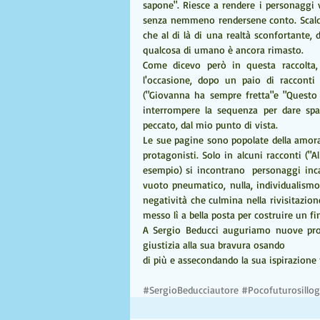
sapone". Riesce a rendere i personaggi v
senza nemmeno rendersene conto. Scalda 
che al di là di una realtà sconfortante, 
qualcosa di umano è ancora rimasto.
Come dicevo però in questa raccolta,
l'occasione, dopo un paio di racconti
("Giovanna ha sempre fretta"e "Questo e
interrompere la sequenza per dare sp
peccato, dal mio punto di vista.
Le sue pagine sono popolate della amorali
protagonisti. Solo in alcuni racconti ("A
esempio) si incontrano  personaggi incap
vuoto pneumatico, nulla, individualismo
negatività che culmina nella rivisitazio
messo lì a bella posta per costruire un fin
A Sergio Beducci auguriamo nuove prov
giustizia alla sua bravura osando
di più e assecondando la sua ispirazione 
#SergioBeducciautore
#Pocofuturosillog