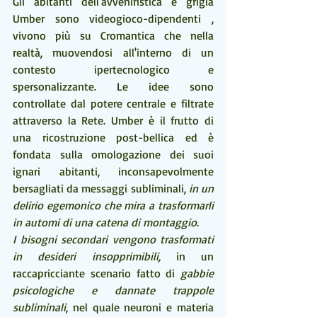
Gli abitanti dell'avveniristica e grigia 
Umber sono videogioco-dipendenti , 
vivono più su Cromantica che nella 
realtà, muovendosi all'interno di un 
contesto ipertecnologico e 
spersonalizzante. Le idee sono 
controllate dal potere centrale e filtrate 
attraverso la Rete. Umber è il frutto di 
una ricostruzione post-bellica ed è 
fondata sulla omologazione dei suoi 
ignari abitanti, inconsapevolmente 
bersagliati da messaggi subliminali, 
in un 
delirio egemonico che mira a trasformarli 
in automi di una catena di montaggio
. 
I bisogni secondari vengono trasformati 
in desideri insopprimibili,
 in un 
raccapricciante scenario fatto di 
gabbie 
psicologiche e dannate trappole 
subliminali
, nel quale neuroni e materia 