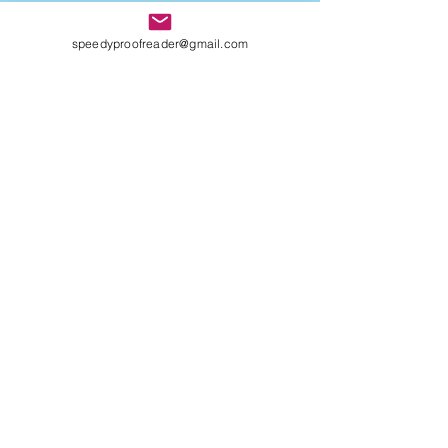
speedyproofreader@gmail.com
NON "SOLO" UN LIBRO, UN
UNIVERSO INTERO.
QUATTRO CHIACCHIERE CON
AMIRA LE VAINE
SOFIA NEL MONDO DI
CENTOCCHI: le avventure
fantastiche di tre
adolescenti alla scoperta di
sé
UNA VITA DI INGANNI di
Maurizio Mos, un giallo
ricco di intrecci
sorprendenti