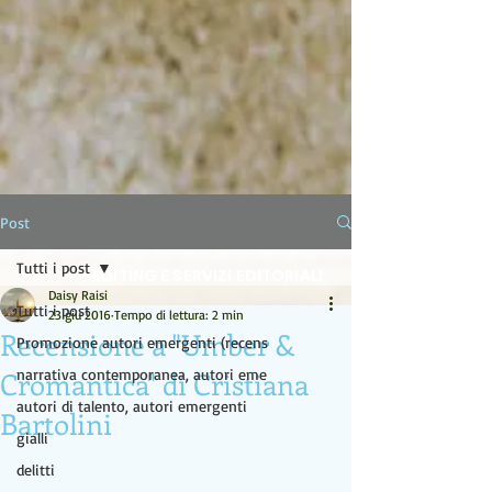
LA LAMPADA DI ALADINO
Post
Tutti i post
EDITING E SERVIZI EDITORIALI
Daisy Raisi
Tutti i post
23 giu 2016
Tempo di lettura: 2 min
Recensione a "Umber &
Promozione autori emergenti (recens
Cromantica" di Cristiana
narrativa contemporanea, autori eme
autori di talento, autori emergenti
Bartolini
gialli
delitti