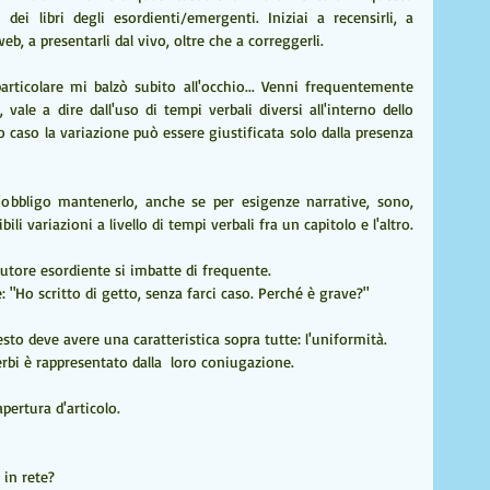
 libri degli esordienti/emergenti. Iniziai a recensirli, a 
eb, a presentarli dal vivo, oltre che a correggerli.
rticolare mi balzò subito all'occhio... Venni frequentemente 
 vale a dire dall'uso di tempi verbali diversi all'interno dello 
o caso la variazione può essere giustificata solo dalla presenza 
obbligo mantenerlo, anche se per esigenze narrative, sono, 
li variazioni a livello di tempi verbali fra un capitolo e l'altro.
utore esordiente si imbatte di frequente. 
è: "Ho scritto di getto, senza farci caso. Perché è grave?"
testo deve avere una caratteristica sopra tutte: l'uniformità.
erbi è rappresentato dalla  loro coniugazione.
pertura d'articolo.
 in rete?