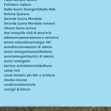
Poliziesco italiano
Radio Autori Emergenti
Radio Web
Romina Quarena
Seconda Guerra Mondiale
Seconda Guerra Mondiale romanzi
Silvana Sanna autrice
Una tranquilla città di provincia
adolescenza
amore
amore e narrativa
amore ostacolato
antologia 365
autodistruzione
autori di talento
autori emergenti
autoriditalento
autoriemergenti
autrici di talento
autrici emergenti
barriere architettoniche
bullismo
campi rom
canali tematici per libri e scrittura
claudia cocuzza
condizionefemminile
consigli di lettura