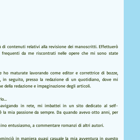
à di contenuti relativi alla revisione dei manoscritti. Effettuerò 
ù frequenti da me riscontrati nelle opere che mi sono state 
 ho maturate lavorando come editor e correttrice di bozze, 
, in seguito, presso la redazione di un quotidiano, dove mi 
he della redazione e impaginazione degli articoli.
o...
navigando in rete, mi imbattei in un sito dedicato al self-
a è la mia passione da sempre. Da quando avevo otto anni, per 
uino entusiasmo, a commentare romanzi di altri autori. 
 cominciò in maniera quasi casuale la mia avventura in questo 