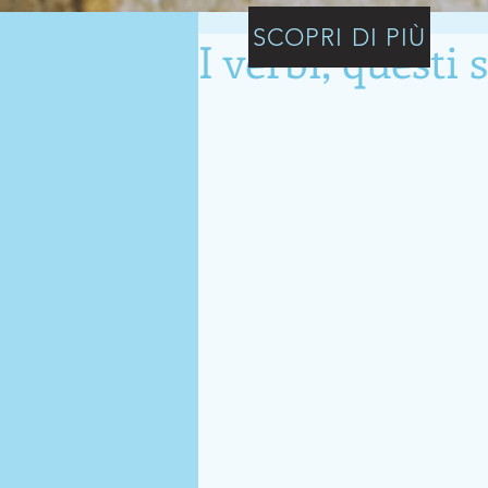
SCOPRI DI PIÙ
I verbi, questi