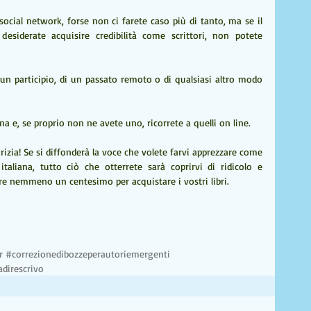
ocial network, forse non ci farete caso più di tanto, ma se il 
desiderate acquisire credibilità come scrittori, non potete 
un participio, di un passato remoto o di qualsiasi altro modo 
ana e, se proprio non ne avete uno, ricorrete a quelli on line.
grizia! Se si diffonderà la voce che volete farvi apprezzare come 
taliana, tutto ciò che otterrete sarà coprirvi di ridicolo e 
e nemmeno un centesimo per acquistare i vostri libri.
r
#correzionedibozzeperautoriemergenti
adirescrivo