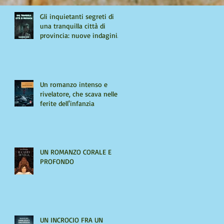
Gli inquietanti segreti di
una tranquilla città di
provincia: nuove indagini
per Giulio Tiburzi
Un romanzo intenso e
rivelatore, che scava nelle
ferite dell'infanzia
UN ROMANZO CORALE E
PROFONDO
UN INCROCIO FRA UN