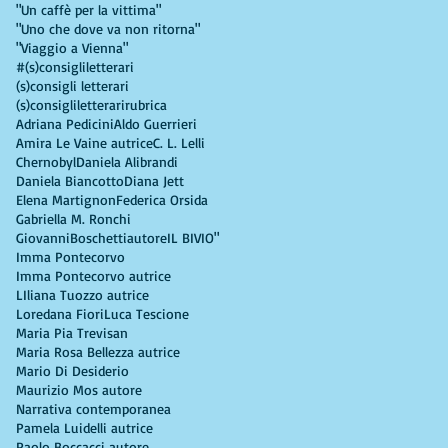
"Un caffè per la vittima"
"Uno che dove va non ritorna"
"Viaggio a Vienna"
#(s)consigliletterari
(s)consigli letterari
(s)consigliletterarirubrica
Adriana Pedicini
Aldo Guerrieri
Amira Le Vaine autrice
C. L. Lelli
Chernobyl
Daniela Alibrandi
Daniela Biancotto
Diana Jett
Elena Martignon
Federica Orsida
Gabriella M. Ronchi
GiovanniBoschettiautore
IL BIVIO"
Imma Pontecorvo
Imma Pontecorvo autrice
LIliana Tuozzo autrice
Loredana Fiori
Luca Tescione
Maria Pia Trevisan
Maria Rosa Bellezza autrice
Mario Di Desiderio
Maurizio Mos autore
Narrativa contemporanea
Pamela Luidelli autrice
Paolo Boccacci autore