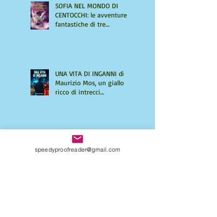
SOFIA NEL MONDO DI
CENTOCCHI: le avventure
fantastiche di tre
adolescenti alla scoperta di
sé
UNA VITA DI INGANNI di
Maurizio Mos, un giallo
ricco di intrecci
sorprendenti
Come strutturare il tuo
primo libro: richiedi una
speedyproofreader@gmail.com
consulenza personalizzata
Come capire se il tuo
manoscritto ha bisogno di
un editing professionale.