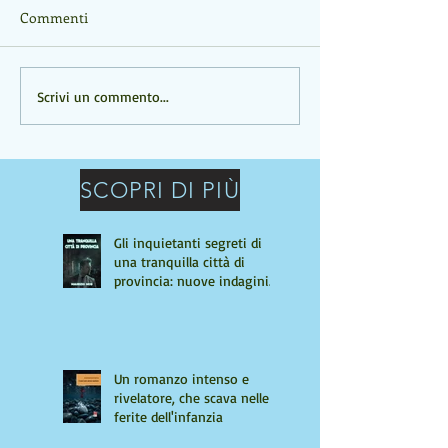
Commenti
Un romanzo intenso e
UN ROMANZO C
Scrivi un commento...
rivelatore, che scava nelle
PROFONDO
ferite dell'infanzia
SCOPRI DI PIÙ
Gli inquietanti segreti di
una tranquilla città di
provincia: nuove indagini
per Giulio Tiburzi
Un romanzo intenso e
rivelatore, che scava nelle
ferite dell'infanzia