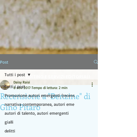
LA LAMPADA DI ALADINO
Post
Tutti i post
EDITING E SERVIZI EDITORIALI
Daisy Raisi
Tutti i post
8 nov 2017
Tempo di lettura: 2 min
Recensione a "Benzine" di
Promozione autori emergenti (recens
Gino Pitaro
narrativa contemporanea, autori eme
autori di talento, autori emergenti
gialli
delitti