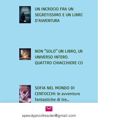
UN INCROCIO FRA UN
SEGRETISSIMO E UN LIBRO
D'AVVENTURA
NON "SOLO" UN LIBRO, UN
UNIVERSO INTERO.
QUATTRO CHIACCHIERE CON
AMIRA LE VAINE
SOFIA NEL MONDO DI
CENTOCCHI: le avventure
fantastiche di tre
adolescenti alla scoperta di
sé
speedyproofreader@gmail.com
UNA VITA DI INGANNI di
Maurizio Mos, un giallo