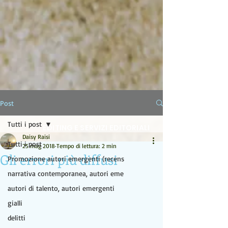
LA LAMPADA DI ALADINO
Post
Tutti i post
EDITING E SERVIZI EDITORIALI
Daisy Raisi
Tutti i post
25 mag 2018
Tempo di lettura: 2 min
Gli errori più diffusi
Promozione autori emergenti (recens
narrativa contemporanea, autori eme
autori di talento, autori emergenti
gialli
delitti