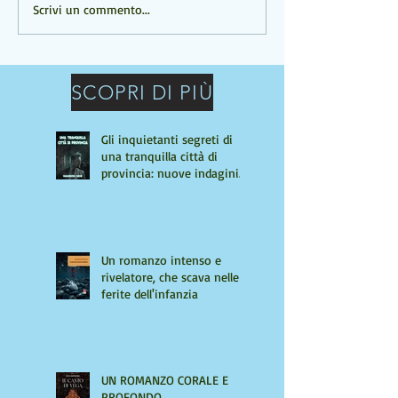
Un romanzo intenso e
UN ROMANZO C
Scrivi un commento...
rivelatore, che scava nelle
PROFONDO
ferite dell'infanzia
SCOPRI DI PIÙ
Gli inquietanti segreti di
una tranquilla città di
provincia: nuove indagini
per Giulio Tiburzi
Un romanzo intenso e
rivelatore, che scava nelle
ferite dell'infanzia
UN ROMANZO CORALE E
PROFONDO