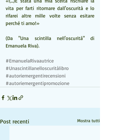
«(...)È stata una mia scelta rischiare la 
vita per farti ritornare dall'oscurità e lo 
rifarei altre mille volte senza esitare 
perché ti amo!» 
(Da "Una scintilla nell'oscurità" di 
Emanuela Riva). 
#EmanuelaRivaautrice
#Unascintillanelloscuritàlibro
#autoriemergentirecensioni
#autoriemergentipromozione
Post recenti
Mostra tutti