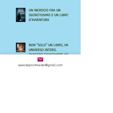
UN INCROCIO FRA UN
SEGRETISSIMO E UN LIBRO
D'AVVENTURA
NON "SOLO" UN LIBRO, UN
UNIVERSO INTERO.
QUATTRO CHIACCHIERE CON
AMIRA LE VAINE
speedyproofreader@gmail.com
SOFIA NEL MONDO DI
CENTOCCHI: le avventure
fantastiche di tre
adolescenti alla scoperta di
sé
UNA VITA DI INGANNI di