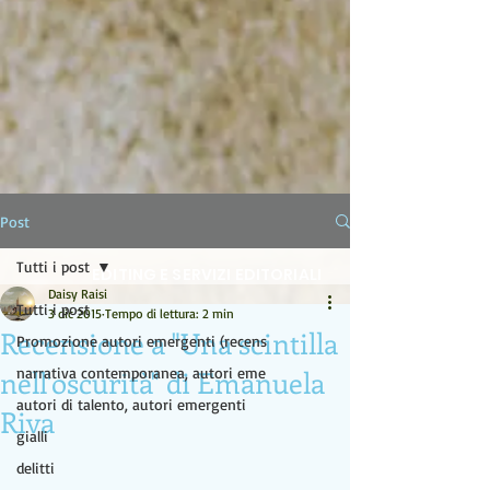
LA LAMPADA DI ALADINO
Post
Tutti i post
EDITING E SERVIZI EDITORIALI
Daisy Raisi
Tutti i post
3 dic 2015
Tempo di lettura: 2 min
Recensione a "Una scintilla
Promozione autori emergenti (recens
nell'oscurità" di Emanuela
narrativa contemporanea, autori eme
autori di talento, autori emergenti
Riva
gialli
delitti